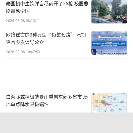
泰国初中生饮弹自尽前开了26枪 校园悲
剧震动全国
2026-08-08 08:13:11
网络谣言的3种典型“伪装套路” 汛期
谣言频发误导公众
2026-08-08 10:47:53
白海豚或携极端暴雨重创东部多省市 局
地单点降水具极端性
2026-08-08 08:51:57
贾国龙押注新赛道 开业3小时售罄 鲜羊