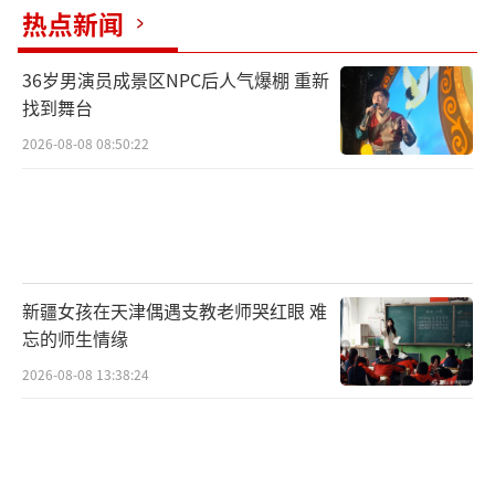
热点新闻
来关键突破。截至2025年，湟鱼资源量已达13.
3万吨，是保护初期的
51倍
。
36岁男演员成景区NPC后人气爆棚 重新
找到舞台
2026-08-08 08:50:22
新疆女孩在天津偶遇支教老师哭红眼 难
忘的师生情缘
鱼多了，自然吸引了大量水鸟聚集栖息。2
2026-08-08 13:38:24
021至2025年，青海湖野生鸟类从
227种增至2
82种
，每年
超60万只
水鸟在此繁衍生息。同
时，濒危的普氏原羚种群稳步恢复，数量从
29