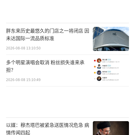
鱼”，全域落实禁捕管控，
每年投放2000万尾
人工鱼苗
，依托专业技术实现精细化养护，为
青海湖生态稳定向好筑牢坚实保障。
（责任编辑：1
胖东来历史最悠久的门店之一将闭店 因
383）
未达国际一流品质标准
2026-08-08 13:10:50
多个明星演唱会取消 粉丝损失谁来承
担？
2026-08-08 15:10:49
以媒：穆杰塔巴被紧急送医情况危急 病
情传闻四起