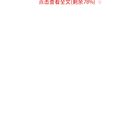
点击查看全文(剩余
76
%)
2004年，青海湖水位曾跌至有水文记录以
来的最低值，从那之后，青海湖开启了二十余
年水位连续回升的向好周期。2021年，青海湖
水域面积突破4600平方公里。到2025年9月，
水域面积
创下有监测以来历史新高
，比2021年
增加了约49平方公里，
相当于多了6800多个标
准足球场的大小
。