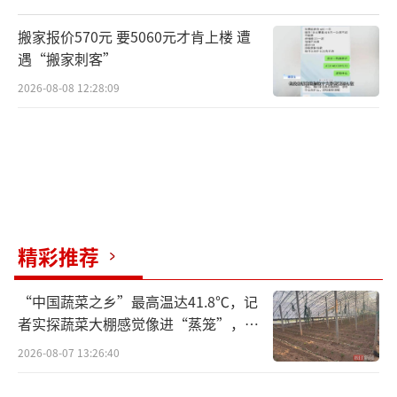
00余只增长至3700余只
搬家报价570元 要5060元才肯上楼 遭
遇“搬家刺客”
。
2026-08-08 12:28:09
精彩推荐
“中国蔬菜之乡”最高温达41.8℃，记
者实探蔬菜大棚感觉像进“蒸笼”，有
村民称只能凌晨两点起来干活
这份亮眼的生态变化，是长期科学守护的
2026-08-07 13:26:40
成果。目前，青海正持续推进第六轮“封湖育