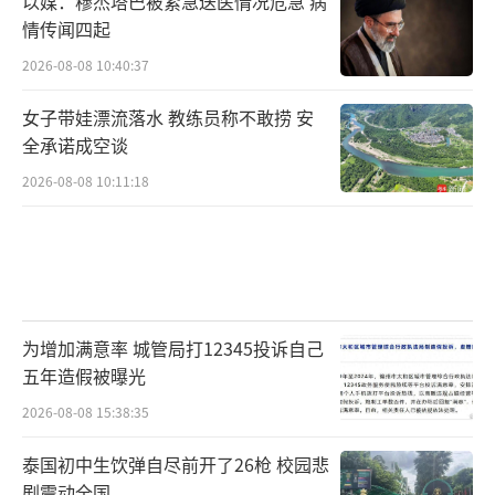
以媒：穆杰塔巴被紧急送医情况危急 病
情传闻四起
2026-08-08 10:40:37
女子带娃漂流落水 教练员称不敢捞 安
全承诺成空谈
2026-08-08 10:11:18
为增加满意率 城管局打12345投诉自己
五年造假被曝光
2026-08-08 15:38:35
泰国初中生饮弹自尽前开了26枪 校园悲
剧震动全国