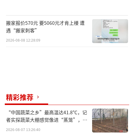
搬家报价570元 要5060元才肯上楼 遭
遇“搬家刺客”
2026-08-08 12:28:09
精彩推荐
“中国蔬菜之乡”最高温达41.8℃，记
者实探蔬菜大棚感觉像进“蒸笼”，有
村民称只能凌晨两点起来干活
2026-08-07 13:26:40