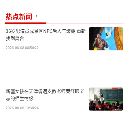
从“门票经济”到“全链消费闭环”
热点新闻
全球工业旅游占旅游总收入10%～15%，
36岁男演员成景区NPC后人气爆棚 重新
我国占比不足5%，核心痛点是游客停留短、二
找到舞台
次消费空间未充分打开。
2026-08-08 08:50:22
新疆女孩在天津偶遇支教老师哭红眼 难
忘的师生情缘
2026-08-08 13:38:24