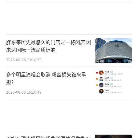
破局主要有两条路径：
一是“串珠成链”，从单点打卡走向区域
联动。
胖东来历史最悠久的门店之一将闭店 因
未达国际一流品质标准
二是做足“工业旅游+”，叠加餐饮、文
2026-08-08 13:10:50
创、康养等业态。
多个明星演唱会取消 粉丝损失谁来承
3000亿元只是这条赛道的起点，当工业实
担？
力遇上文旅表达，中国制造还将解锁更多想象
2026-08-08 15:10:49
空间。
（责任编辑：1383）