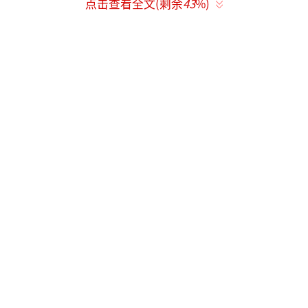
买断式逆回购由中国人民银行2024年10月
点击查看全文(剩余
43
%)
推出，简单来说，逆回购就是央行主动借出资
金，通过从一级交易商购买有价证券来向市场
投放流动性的操作。
根据央行此前公告，回购标的包括国债、
地方政府债券、金融债券、公司信用类债券
等。该工具可增强1年以内的流动性跨期调节能
力，有助于提升流动性管理的精细化水平。
业内专家告诉记者，在6月最后一周政府债
券融资大幅放量之后，7月第一周政府债券融资
继续处于近期较高水平，此次3个月期买断式逆
回购加量续作，有利于支持政府债券顺利发
行，也显示货币政策延续支持性立场。
（责任编