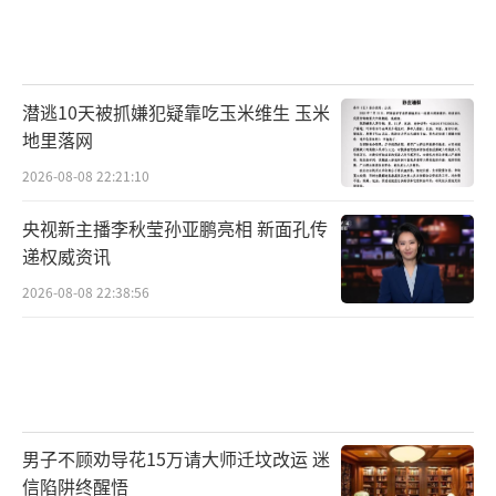
潜逃10天被抓嫌犯疑靠吃玉米维生 玉米
地里落网
2026-08-08 22:21:10
央视新主播李秋莹孙亚鹏亮相 新面孔传
递权威资讯
2026-08-08 22:38:56
男子不顾劝导花15万请大师迁坟改运 迷
信陷阱终醒悟