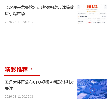
安东、蓝田、商洛西、山阳、漫川关、郧西、
《欢迎来龙餐馆》点映预售破亿 沈腾效
十堰东7站。新华社记者 邵瑞 摄
应引爆市场
2026-08-11 00:33:10
精彩推荐
五角大楼再公布UFO视频 神秘球体引发
俯瞰蓝田站(6月27日摄，无人机照片)。西安至
关注
十堰高速铁路将于6月30日开通运营，西安东站
2026-08-11 00:16:36
同步建成投用，西安至武汉高速铁路通道全线