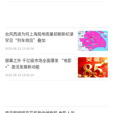
台风西进为何上海局地雨量却刷新纪录
罕见“列车效应”叠加
2026-08-10 23:36:58
银幕之外 千亿级市场全面爆发 “电影
+”激活发展新动能
陕西省西安市蓝田县境内的秦岭荞麦岭景色(5
2026-08-10 23:42:10
月5日摄，无人机照片)。西安至十堰高速铁路
将于6月30日开通运营，西安东站同步建成投
用，西安至武汉高速铁路通道全线贯通，武
汉、西安两地间最快2小时41分钟可达。西十高
南京照相馆百花奖最佳编剧奖 电影人的