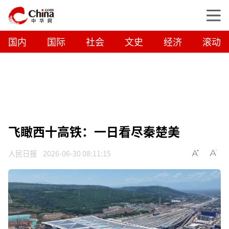
国内
国际
社会
文史
经济
滚动
飞瞰西十高铁：一日看尽秦楚美
人民日报
2026-06-30 08:11:15