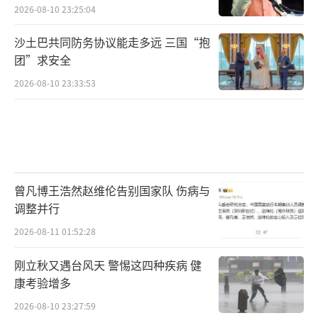
2026-08-10 23:25:04
沙土巴共同防务协议能走多远 三国“抱
团”求安全
俯瞰蓝田站(6月27日摄，无人机照片)。西安至
十堰高速铁路将于6月30日开通运营，西安东站
2026-08-10 23:33:53
同步建成投用，西安至武汉高速铁路通道全线
贯通，武汉、西安两地间最快2小时41分钟可
达。西十高铁横跨黄河、长江两大流域，连接
秦岭、汉江等山水地貌。沿线陕西西安、商洛
曾凡博王浩然赵维伦告别国家队 伤病与
与湖北十堰3市的自然人文风光壮丽多彩，西十
调整并行
高铁的开通，将使旅客出行更加便捷。西十高
2026-08-11 01:52:28
铁线路全长约257公里，设计时速350公里，全
刚立秋又遇台风天 警惕这四种疾病 健
线共设西安东、蓝田、商洛西、山阳、漫川
康考验增多
关、郧西、十堰东7站。新华社记者 邵瑞 摄
2026-08-10 23:27:59