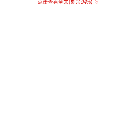
点击查看全文(剩余
94
%)
线共设西安东、蓝田、商洛西、山阳、漫川
关、郧西、十堰东7站。新华社记者 邵瑞 摄
西十高铁、西康高铁并行的线路和远处的西安
东站(6月27日摄，无人机照片)。西安至十堰高
速铁路将于6月30日开通运营，西安东站同步建