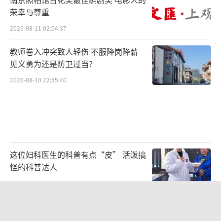
铁横跨黄河、长江两大流域，连接秦岭、汉江
荣幸与尊重
等山水地貌。沿线陕西西安、商洛与湖北十堰3
2026-08-11 02:04:37
市的自然人文风光壮丽多彩，西十高铁的开
通，将使旅客出行更加便捷。西十高铁线路全
教师卷入冲突致人轻伤 不服降岗降薪
见义勇为还是防卫过当？
长约257公里，设计时速350公里，全线共设西
2026-08-10 22:55:40
安东、蓝田、商洛西、山阳、漫川关、郧西、
十堰东7站。新华社记者 邵瑞 摄
这位妇科医生的科普有点“皮” 活泼搞
怪的科普达人
2026-08-10 17:13:10
广西一学校突发火灾有人坠楼 施工工人
受伤送医