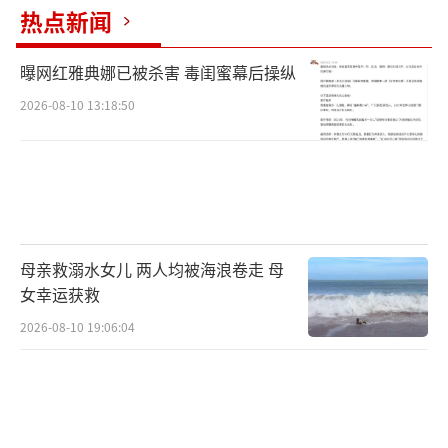
热点新闻
曝网红雅典娜已被杀害 毒闺蜜幕后操纵
2026-08-10 13:18:50
试验动车组在西十高铁西安东至蓝田区段运行
(6月27日摄，无人机照片)。西安至十堰高速铁
路将于6月30日开通运营，西安东站同步建成投
用，西安至武汉高速铁路通道全线贯通，武
汉、西安两地间最快2小时41分钟可达。西十高
母亲救溺水女儿 两人均被海浪卷走 母
女幸运获救
铁横跨黄河、长江两大流域，连接秦岭、汉江
2026-08-10 19:06:04
等山水地貌。沿线陕西西安、商洛与湖北十堰3
市的自然人文风光壮丽多彩，西十高铁的开
通，将使旅客出行更加便捷。西十高铁线路全
长约257公里，设计时速350公里，全线共设西