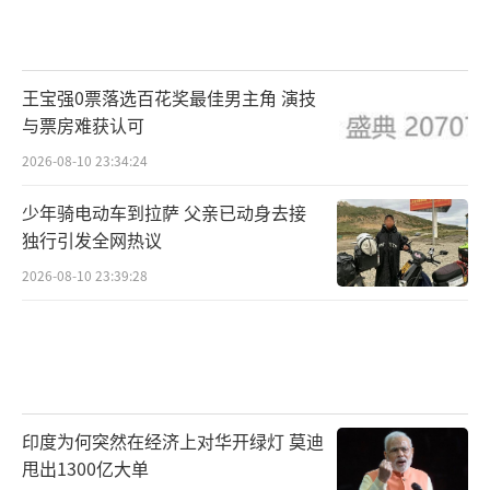
贯通，武汉、西安两地间最快2小时41分钟可
达。西十高铁横跨黄河、长江两大流域，连接
秦岭、汉江等山水地貌。沿线陕西西安、商洛
王宝强0票落选百花奖最佳男主角 演技
与湖北十堰3市的自然人文风光壮丽多彩，西十
与票房难获认可
高铁的开通，将使旅客出行更加便捷。西十高
2026-08-10 23:34:24
铁线路全长约257公里，设计时速350公里，全
线共设西安东、蓝田、商洛西、山阳、漫川
少年骑电动车到拉萨 父亲已动身去接
独行引发全网热议
关、郧西、十堰东7站。新华社记者 邵瑞 摄
2026-08-10 23:39:28
印度为何突然在经济上对华开绿灯 莫迪
甩出1300亿大单