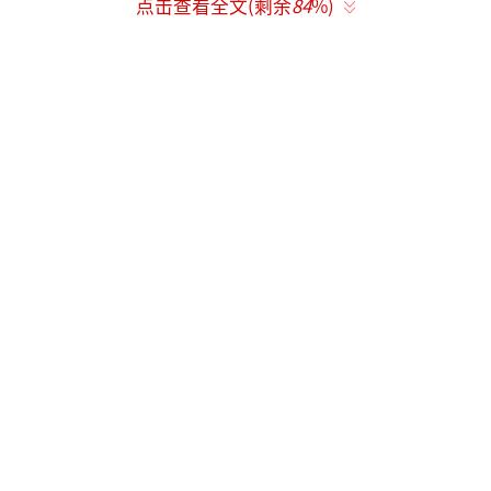
点击查看全文(剩余
84
%)
洱海与蓝天水天一色摄影石丽敏
生态保护之道：人退湖进尊重自然规律
如今碧波荡漾、美如画卷的洱海，曾经历
因城镇化加速扩张和旅游业粗放发展带来
的“阵痛”：周边人口增长、生产生活污水排
放过量，与农业污染等问题叠加，导致洱海水
质恶化，水体富营养化日趋严重。
为重现洱海的碧波绿水，云南打响洱海保
护精准治理攻坚战，并于2018年启动了环洱海