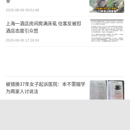
警
不墨千秋画，洱海无弦万古琴”的山水诗意，
2026-08-06 09:01:48
享受洱海带来的宁静与美好。
上海一酒店房间爬满床虱 住客反被怼
酒店态度引众怒
2026-08-06 17:16:24
被错换37年女子起诉医院：本不需辍学
为两家人讨说法
2026-08-06 09:27:26
75岁老汉投资20多万养鱼无人收购 热
心网友：给他结现钱，都不容易
中国网红博主接受国际在线采访摄影石丽