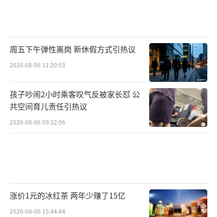
知数字监管，实时监测进入湖区的污染负荷。
生态的恢复，最直观的证明便是生物多样
周五下午弹性离岗 新休假方式引热议
性的回归。在大理，海菜花被誉为“水质试金
2026-08-06 11:20:53
石”，这种对水质要求极高的水生植物，曾因
污染在洱海难觅踪影。随着廊道建设的推进和
孩子吵闹2小时乘客叹气反被家长怼 公
环湖截污的完善，如今在廊道沿线的浅滩区
共空间育儿责任引热议
域，海菜花连片盛开。更令人欣喜的是，生态
2026-08-06 09:32:06
的恢复让这里重新成为动植物的天堂，消失已
久的灰鹤等国家级保护动物也开始回归。
涨价1元的冰红茶 两年少赚了15亿
2026-08-06 15:44:44