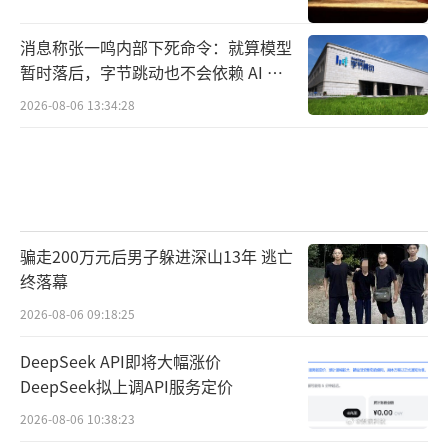
消息称张一鸣内部下死命令：就算模型
暂时落后，字节跳动也不会依赖 AI 蒸
馏技术
2026-08-06 13:34:28
洱海边惬意闲坐的市民游客摄影石丽敏
骗走200万元后男子躲进深山13年 逃亡
终落幕
当前，洱海的鸟类种类已从94种增加至如
今的104种，海菜花的分布面积达到约76万平方
2026-08-06 09:18:25
米。中央广播电视总台波斯语部波涛工作室多
DeepSeek API即将大幅涨价
语种主播马西亚尔·古瓦提对此表示，“各类
DeepSeek拟上调API服务定价
动植物在此繁衍生息、生机勃勃。可以说，这
2026-08-06 10:38:23
里是人与自然和谐共生的绝佳范本。”