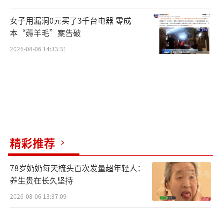
女子用漏洞0元买了3千台电器 零成
本“薅羊毛”案告破
2026-08-06 14:33:31
岸边绿植茂盛摄影博主“笔下花花”
依托“山水林田湖草沙”一体化治理理
念，廊道将洱海湖滨带打造成为天然的“过滤
器”。曾经被鱼塘和农田切割得支离破碎的湖
精彩推荐
岸，通过湿地恢复、生态岸线修复，重新连为
78岁奶奶每天梳头百次发量超年轻人：
一体；曾经淤塞的水域如今水网交织、草木葱
养生贵在长久坚持
茏，洱海湖滨带成了天然的“净化器”。不仅
2026-08-06 13:37:09
如此，依托数字化监管服务平台，大理还实现
了对洱海水质、藻情的“天空地水”一体化感