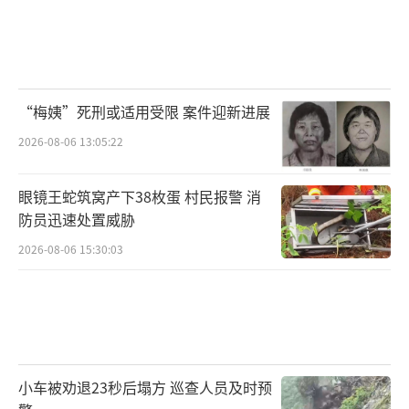
绿色发展之道：用生态好风景带来生活好
前景
“梅姨”死刑或适用受限 案件迎新进展
在大理，洱海生态廊道不只带来了生态的
2026-08-06 13:05:22
好风景，作为高质量发展的生动实践，它也为
当地百姓带来了生活的好前景。
眼镜王蛇筑窝产下38枚蛋 村民报警 消
防员迅速处置威胁
随着廊道的贯通，物理空间的阻隔被打
通，沿线原本因交通不便而沉寂的古村落，重
2026-08-06 15:30:03
新焕发生机。“90后”青年杜杰在廊道边开的
咖啡馆生意火爆，廊道美景成了店铺的“流量
密码”，吸引了不少游客前来消费打卡。此
外，“廊道经济”还带动了周边民宿、非遗体
小车被劝退23秒后塌方 巡查人员及时预
验等产业升级，吸引市民游客来此品味“苍山