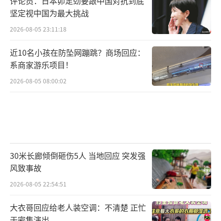
评论员：日本卯足劲要跟中国对抗到底
坚定视中国为最大挑战
2026-08-05 23:11:18
近10名小孩在防坠网蹦跳？商场回应：
系商家游乐项目！
2026-08-05 08:00:02
30米长廊倾倒砸伤5人 当地回应 突发强
风致事故
2026-08-05 22:54:51
大衣哥回应给老人装空调：不清楚 正忙
于密集演出