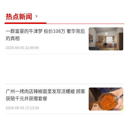
热点新闻
一群富豪的牛津梦 标价108万 奢华背后
的真相
2026-08-05 22:46:49
图片由黄旭、吴雨南拍摄
（责任编辑：1383）
广州一烤肉店辣椒面里发现活蠼螋 顾客
获赔千元并获赠套餐
2026-08-05 17:13:34