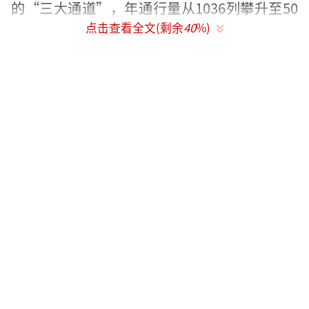
的“三大通道”，年通行量从1036列攀升至50
点击查看全文(剩余
40
%)
00列以上，增长约4倍。货物品类从板材、小商
品升级为新能源汽车、光伏组件等千余种高附
加值产品。得益于“数字口岸”与“铁路快
通”模式，通关时间压缩至最快30分钟以内。
目前，中欧班列“东通道”已联通国内60余个
城市、稳定线路27条，通达波兰、德国等14个
欧洲国家，成为畅通双循环、高质量共建“一
带一路”的生动缩影。