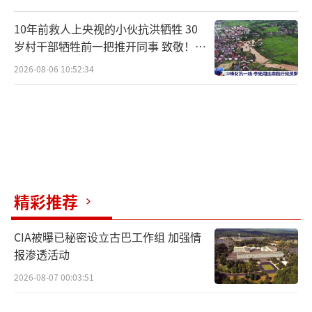
比。徐鹏远摄
10年前救人上央视的小伙抗洪牺牲 30
岁村干部牺牲前一把推开同事 致敬！送
别！
2026-08-06 10:52:34
精彩推荐
农户正在整齐划一的田垄间移栽葱苗。人民网
CIA被曝已秘密设立古巴工作组 加强情
记者 时岩摄
报渗透活动
2026-08-07 00:03:51