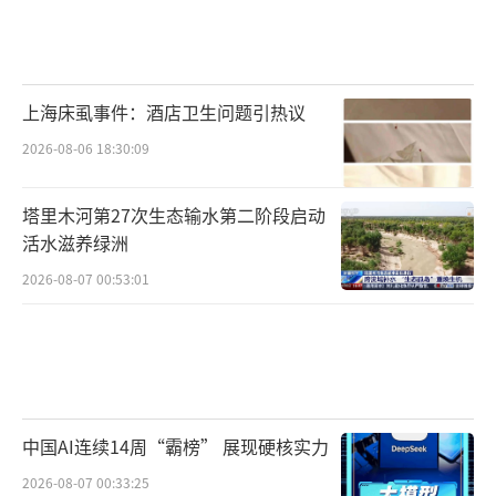
上海床虱事件：酒店卫生问题引热议
2026-08-06 18:30:09
塔里木河第27次生态输水第二阶段启动
农户正在整齐划一的田垄间移栽葱苗。人民网
活水滋养绿洲
记者 时岩摄
2026-08-07 00:53:01
中国AI连续14周“霸榜” 展现硬核实力
2026-08-07 00:33:25