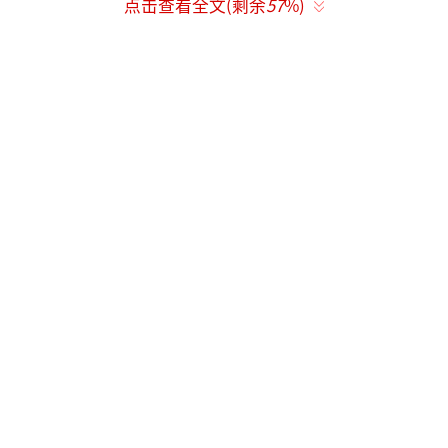
点击查看全文(剩余
57
%)
近年来，新野县围绕钢葱产业提质增效，
通过引进农业龙头企业，建成大型保鲜、冷冻
仓储设施，依托错峰销售化解集中上市带来的
价格风险。同步建设标准化初加工车间与仓储
设施，持续提升产品附加值。眼下，新野钢葱
已构建起育苗、种植、加工、仓储、销售一体
化的完整产业链，全产业年产值达5.76亿元，
惠及1.1万户农户，户均年增收超5万元。其
中，樊集乡钢葱种植面积超2.3万亩，年产值突
破3亿元，已成为豫西南地区规模领先的钢葱生
产基地和农产品集散中心。