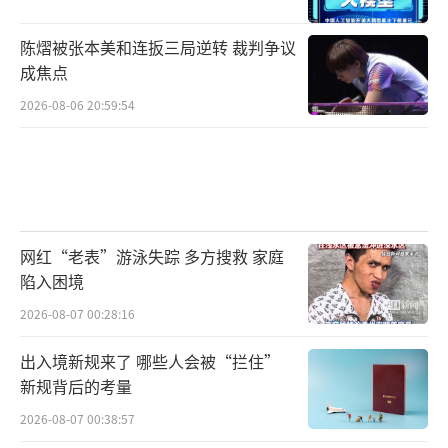
陈熠被张本美和连扳三局逆转 裁判争议
成焦点
农户正在整齐划一的田垄间移栽葱苗。人民网
2026-08-06 20:59:54
记者 时岩摄
网红“老表”游泳失踪 多方搜救 家庭
陷入困境
2026-08-07 00:28:16
出入境新规来了 哪些人会被“拦住”
新规背后的考量
2026-08-07 00:38:57
田垄间一捆捆待移栽的葱苗整齐码放。人民网