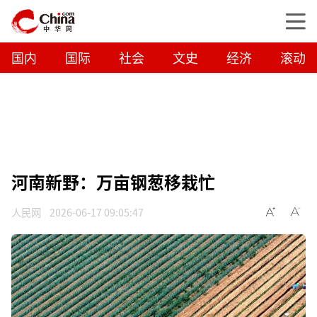
国内
国际
社会
文史
经济
滚动
河南新野：万亩钢葱移栽忙
人民网
2026-06-17 09:05:47