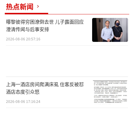
热点新闻
曝黎彼得穷困潦倒去世 儿子露面回应
农户正在整齐划一的田垄间移栽葱苗。人民网
澄清传闻与后事安排
记者 常力元摄
2026-08-06 20:57:16
上海一酒店房间爬满床虱 住客反被怼
酒店态度引众怒
2026-08-06 17:16:24
移栽后的钢葱田与周边的玉米田形成鲜明对