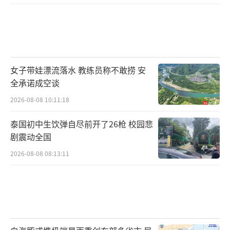
不只如此。面对外部不确定性因素上升，
女子带娃漂流落水 教练员称不敢捞 安
中国经济展现的韧性，令外界印象深刻。以外
全承诺成空谈
贸为例，尽管全球经贸增长艰难、贸易保护主
2026-08-08 10:11:18
义抬头，5月份中国货物进出口总额同比增长1
6.9%，其中出口和进口均保持两位数增长。亮
泰国初中生饮弹自尽前开了26枪 校园悲
剧震动全国
眼的数据，不仅反映了中国经济的韧性和活
力，也为世界经贸发展和全球产业链供应链稳
2026-08-08 08:13:11
定作出积极贡献，传递出中国坚持开放发展、
与世界共享红利的鲜明信号。
当前，外部不稳定不确定因素依然较多，
国内供强需弱矛盾仍较突出，但中国经济长期