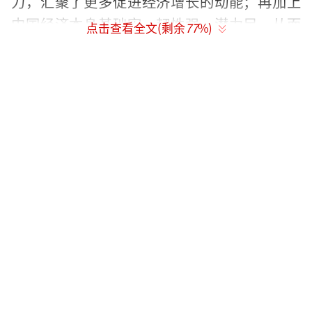
力，汇聚了更多促进经济增长的动能；再加上
中国经济本身基础牢、韧性强、潜力足，从而
点击查看全文(剩余
77
%)
推动经济实现质的有效提升和量的合理增长。
细看这份成绩单，“稳”“新”“韧”是
突出亮点。
先看经济基本面的“稳”。今年前5个月，
高端制造扛起工业增长大梁，规模以上工业增
加值同比增长5.4%，工业底盘愈发稳固。从消
费看，前5个月社会消费商品和服务零售总额同
比增长2.8%，其中服务零售额同比增长5.4%，
高于商品零售额增速。这表明，服务消费日益
成为中国消费增长的重要力量。与此同时，前5
个月基础设施投资保持增长、一批重大工程项