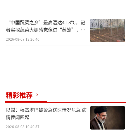
了近六成的工业增长，引领作用十分突出。
强劲的创新动能，成为吸引外资深耕中国
“中国蔬菜之乡”最高温达41.8℃，记
的核心驱动力。美敦力全球高级副总裁及大中
者实探蔬菜大棚感觉像进“蒸笼”，有
村民称只能凌晨两点起来干活
华区总裁顾宇韶与《国际锐评》交流说，中国
2026-08-07 13:26:40
是他们唯一一个同时设有两家创新中心、两期
风险投资基金的市场，“中国不仅是我们全球
业务的重要增长引擎，更是面向未来的核心创
新策源地”。
精彩推荐
以媒：穆杰塔巴被紧急送医情况危急 病
情传闻四起
2026-08-08 10:40:37