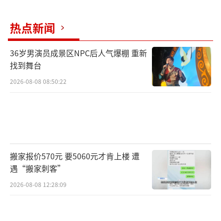
EO调研中国报告》显示，将中国内地列为前三
热点新闻
大投资目的地的全球CEO比例明显提升。法国
达索系统大中华区总裁张鹰告诉《国际锐
36岁男演员成景区NPC后人气爆棚 重新
评》，公司对中国市场的信心，正是源自超大
找到舞台
规模市场的长期价值、扩大高水平对外开放带
2026-08-08 08:50:22
来的稳定预期以及不断迭代升级的本土创新体
系。
再看发展动能的“新”，新质生产力正加
速塑造增长新赛道。从在海外社交平台走红的
搬家报价570元 要5060元才肯上楼 遭
人形机器人，到张雪机车助力车手登顶世界超
遇“搬家刺客”
级摩托车锦标赛，这些高光时刻的背后是中国
2026-08-08 12:28:09
新质生产力的蓬勃发展。1-5月份，高技术制造
业贡献了近四成的工业增长，装备制造业贡献