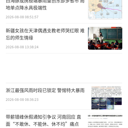
白海豚或携极端暴雨重创东部多省市 局
地单点降水具极端性
向好的基本面没有改变。随着中国推进实
施“十五五”规划，中国经济蕴藏的产业、内
2026-08-08 08:51:57
需与开放潜力将进一步迸发。这就不难理解，
新疆女孩在天津偶遇支教老师哭红眼 难
穆迪、惠誉等国际评级机构何以认可中国经济
忘的师生情缘
表现，国际资本何以纷纷加码布局中国，因为
2026-08-08 13:38:24
世界越来越清楚地看到：与中国同行，就是与
机遇同行；投资中国，就是投资未来。
（国际锐评评论员）
（责任编辑：1383）
浙江最强风雨时段已锁定 警惕特大暴雨
2026-08-08 08:36:23
带薪错峰休假通知引争议 河南回应 直
面“不敢休、不能休、休不均”痛点