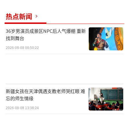
乡镇遵循“成熟一片、收割一片”原则，抢抓
热点新闻
晴好天气错峰收割，有效减少粮食损耗；麦盖
提县、岳普湖县调配200余台农机分片包干作
36岁男演员成景区NPC后人气爆棚 重新
业，计划10至15天完成全域收割；泽普县26.23
找到舞台
万亩冬小麦有序开镰，农技人员下沉田间指导
2026-08-08 08:50:22
科学收割、晾晒，畅通农户售粮渠道。目前，
喀什全域夏收进度稳步推进，预计6月中下旬基
本完成冬小麦收割任务。紧随喀什，和田、阿
克苏等南疆各地州陆续开镰收割、开秤收粮，
农户抢抓晴好天气完成小麦收割晾晒，各收购
新疆女孩在天津偶遇支教老师哭红眼 难
忘的师生情缘
站点有序开展验粮、入库、结算工作，南疆夏
2026-08-08 13:38:24
收夏储工作平稳落地。
“今年小麦长势好、籽粒饱满，机械化收