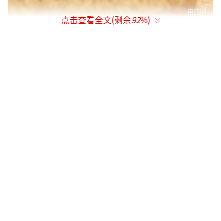
点击查看全文(剩余
92
%)
麦盖提县小麦收割现场（央广网发卡合热
曼摄）
今年新疆夏收夏粮收购延续南疆率先启
动、北疆梯次跟进的鲜明地域时序特点，南北
疆联动协同，形成有序高效的丰收格局。作为
全疆夏收夏粮收购的首发阵地，喀什地区率先
开启全域收割与收粮工作，早早完成市场调
研、政策宣讲、点位筹备、农机检修、人员调
配、地块摸排等全套前期准备。当地360余万亩
冬小麦迎来丰收，莎车县、伽师县、麦盖提县
等高标准农田片区，大型智能联合收割机集中
作业，一次性完成收割、脱粒、清选、秸秆还