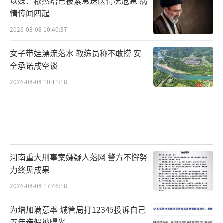
以媒：穆杰塔巴被紧急送医情况危急 病
情传闻四起
2026-08-08 10:40:37
女子带娃漂流落水 教练员称不敢捞 安
全承诺成空谈
2026-08-08 10:11:18
疏勒县“三夏”小麦抢收已进入关键期
河南重大刑事案嫌疑人落网 警方不懈努
（央广网发阿依古丽·外力摄）
力终见成果
2026-08-08 17:46:18
随着南疆夏收深入推进，伊犁、塔城、昌
吉、巴州等北疆、东疆粮食主产区小麦陆续成
为增加满意率 城管局打12345投诉自己
五年造假被曝光