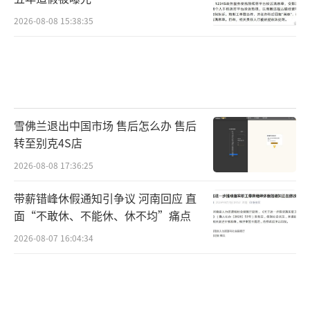
熟，夏收版图持续向北延伸。各地紧盯农时节
点，精准监测小麦成熟度、研判天气形势，有
2026-08-08 15:38:35
序启动机械化收割工作。针对夏季天气多变的
特点，当地提前制定抢收预案，动态调配农机
资源，组建应急收割服务队，重点帮扶零散地
块、种粮弱势农户，全力规避熟麦烂场、小麦
雪佛兰退出中国市场 售后怎么办 售后
倒伏等损耗，同时落实秸秆还田、土地管护等
转至别克4S店
举措，兼顾丰收提质与耕地养护，为来年粮食
2026-08-08 17:36:25
稳产丰产蓄力。
带薪错峰休假通知引争议 河南回应 直
同时，北疆各地同步衔接南疆收购节奏，
面“不敢休、不能休、休不均”痛点
提前完成收购设备检修、仓容整理、资金筹备
2026-08-07 16:04:34
等工作，形成南北联动、梯次推进的良好收储
态势。其中，阿克苏市23家备案收储企业已全
部完成前期筹备，检修各类收购设备60余台，