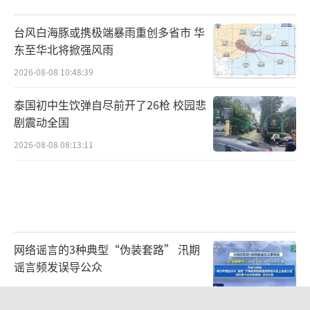
配齐人力、运力、仓储资源，保障夏粮收储高
台风白海豚或携极端暴雨重创多省市 华
效运转。
东至华北将掀强风雨
2026-08-08 10:48:39
泰国初中生饮弹自尽前开了26枪 校园悲
剧震动全国
2026-08-08 08:13:11
网络谣言的3种典型“伪装套路” 汛期
谣言频发误导公众
2026-08-08 10:47:53
在英吉沙县，工作人员正对输送机、卸粮