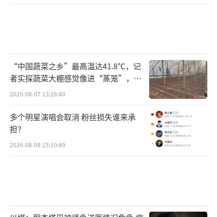
“中国蔬菜之乡”最高温达41.8℃，记
者实探蔬菜大棚感觉像进“蒸笼”，有
村民称只能凌晨两点起来干活
2026-08-07 13:26:40
多个明星演唱会取消 粉丝损失谁来承
担？
2026-08-08 15:10:49
在库车市二八台镇阿瓦提村，大型联合收
割机正在麦田中作业（央广网发吐尔松·托胡
提摄）