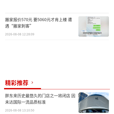
割省时又省力。”库车市二八台镇阿瓦提村村
民阿不来提·阿吾提表示，依托高标准农田建
搬家报价570元 要5060元才肯上楼 遭
设，他家配套安装滴灌设施、应用水肥一体化
遇“搬家刺客”
技术，小麦稳产增收。
2026-08-08 12:28:09
精彩推荐
胖东来历史最悠久的门店之一将闭店 因
未达国际一流品质标准
阿克苏市小麦收割工作正在加紧进行（央
2026-08-08 13:10:50
广网发张勇摄）