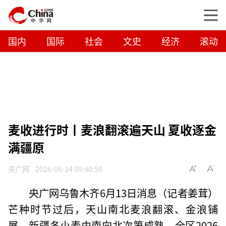
国内
国际
社会
文史
经济
滚动
麦收进行时丨麦浪翻滚遍天山 夏收逐金
满疆原
央广网
2026-06-14 09:40:50
央广网乌鲁木齐6月13日消息（记者姜茸）
芒种时节过后，天山南北麦浪翻滚、金浪铺
展，新疆冬小麦由南向北次第成熟，全区2026