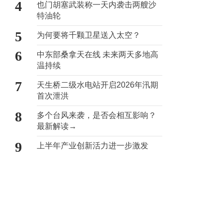
4
也门胡塞武装称一天内袭击两艘沙
特油轮
5
为何要将千颗卫星送入太空？
6
中东部桑拿天在线 未来两天多地高
温持续
7
天生桥二级水电站开启2026年汛期
首次泄洪
8
多个台风来袭，是否会相互影响？
最新解读→
9
上半年产业创新活力进一步激发