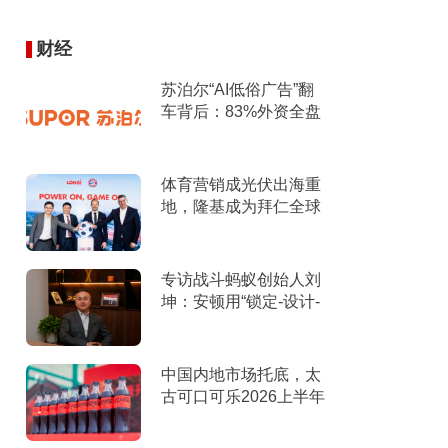
财经
苏泊尔“AI低俗广告”翻
车背后：83%外资全盘
掌控，陷入流量内卷、
质量频发的负循环
体育营销成光伏出海重
地，隆基成为拜仁全球
官方合作伙伴
专访战斗蚂蚁创始人刘
坤：安顿用“锁定-设计-
击穿”跑出10倍增长
中国内地市场托底，太
古可口可乐2026上半年
营收创新高