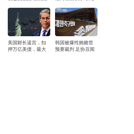
顶惊魂
困难引关注
美国财长逼宫，扣
韩国被爆性贿赂世
押万亿美债，最大
预赛裁判 足协丑闻
黑天鹅将是这个国
曝光
家