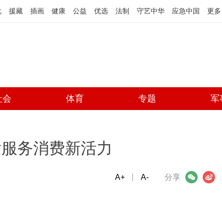
化
援藏
插画
健康
公益
优选
法制
守艺中华
应急中国
更多
社会
体育
专题
军
发服务消费新活力
A+
微信
A-
微博
分享