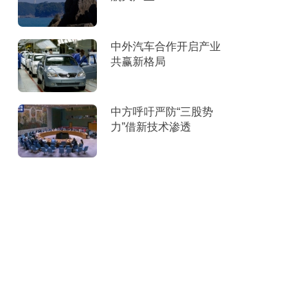
中外汽车合作开启产业
共赢新格局
中方呼吁严防“三股势
力”借新技术渗透