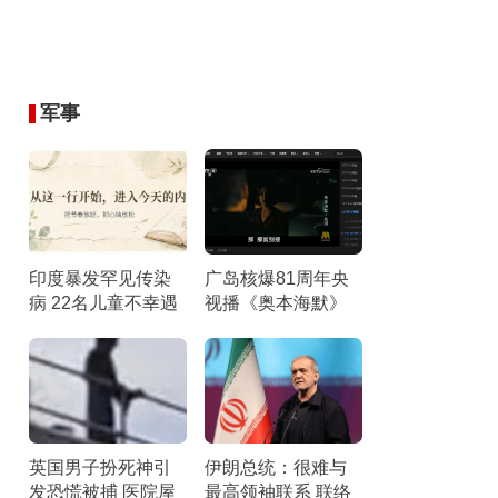
军事
印度暴发罕见传染
广岛核爆81周年央
病 22名儿童不幸遇
视播《奥本海默》
难
回顾历史与和平使
命
英国男子扮死神引
伊朗总统：很难与
发恐慌被捕 医院屋
最高领袖联系 联络