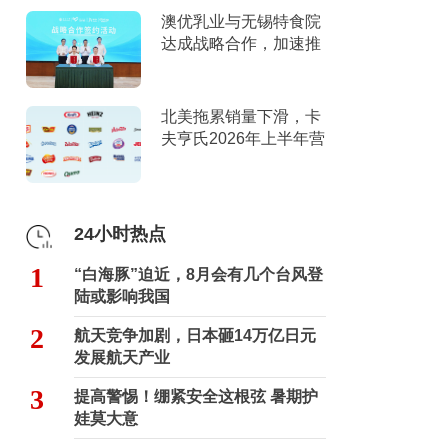
澳优乳业与无锡特食院
达成战略合作，加速推
进“全家营养”战略
北美拖累销量下滑，卡
夫亨氏2026年上半年营
收下滑，下调全年指引
24小时热点
1
“白海豚”迫近，8月会有几个台风登
陆或影响我国
2
航天竞争加剧，日本砸14万亿日元
发展航天产业
3
提高警惕！绷紧安全这根弦 暑期护
娃莫大意