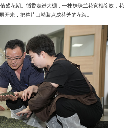
正值盛花期。循香走进大棚，一株株珠兰花竞相绽放，花
展开来，把整片山坳装点成芬芳的花海。