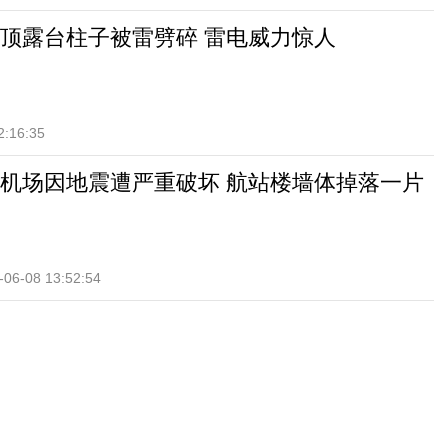
顶露台柱子被雷劈碎 雷电威力惊人
2:16:35
机场因地震遭严重破坏 航站楼墙体掉落一片
-06-08 13:52:54