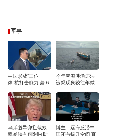
军事
中国形成“三位一
今年南海涉渔违法
体”核打击能力 轰-6
违规现象较往年减
N携惊雷-1导弹引关
少 伏季休渔成效显
注
著
乌弹道导弹拦截效
博主：远海反潜中
率暴跌有何影响 防
国还有提升空间 直