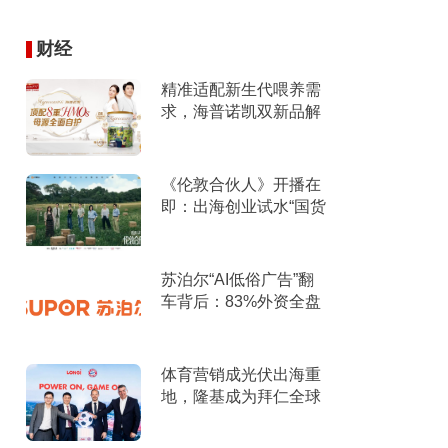
财经
精准适配新生代喂养需
求，海普诺凯双新品解
锁育儿新选择！
《伦敦合伙人》开播在
即：出海创业试水“国货
集群”模式，带动入境消
费反向种草
苏泊尔“AI低俗广告”翻
车背后：83%外资全盘
掌控，陷入流量内卷、
质量频发的负循环
体育营销成光伏出海重
地，隆基成为拜仁全球
官方合作伙伴