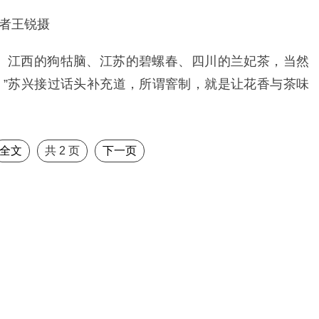
者王锐摄
、江西的狗牯脑、江苏的碧螺春、四川的兰妃茶，当然
”苏兴接过话头补充道，所谓窨制，就是让花香与茶味
全文
共
2
页
下一页