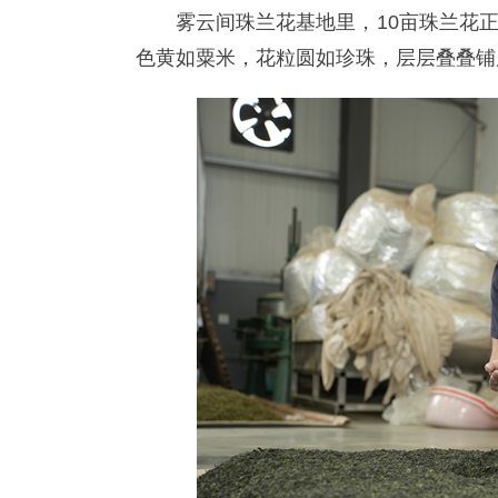
雾云间珠兰花基地里，10亩珠兰花
色黄如粟米，花粒圆如珍珠，层层叠叠铺