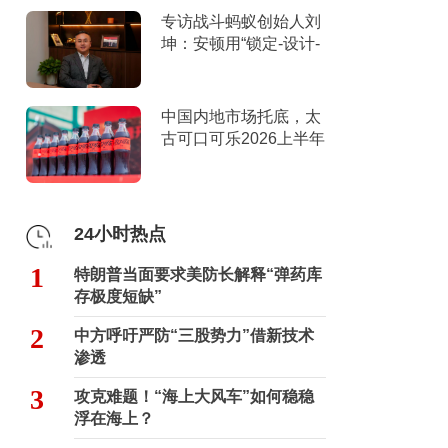
专访战斗蚂蚁创始人刘
坤：安顿用“锁定-设计-
击穿”跑出10倍增长
中国内地市场托底，太
古可口可乐2026上半年
营收创新高
24小时热点
1
特朗普当面要求美防长解释“弹药库
存极度短缺”
2
中方呼吁严防“三股势力”借新技术
渗透
3
攻克难题！“海上大风车”如何稳稳
浮在海上？