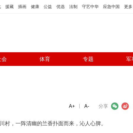
化
援藏
插画
健康
公益
优选
法制
守艺中华
应急中国
更多
社会
体育
专题
军
A+
微信
A-
微博
分享
川村，一阵清幽的兰香扑面而来，沁人心脾。