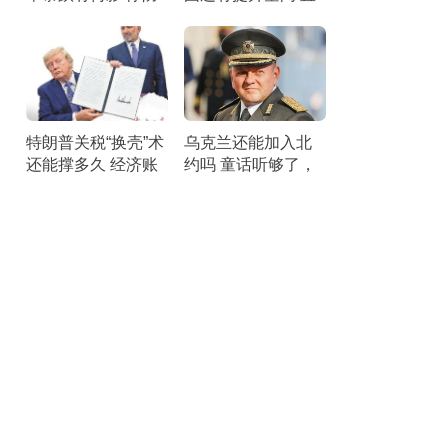
空压力剧增
面短板锤炼战力
特朗普关税“换壳”术
乌克兰还能加入北
还能撑多久 经济账
约吗 童话听够了，
本引发25州联合诉
该醒醒了。
讼