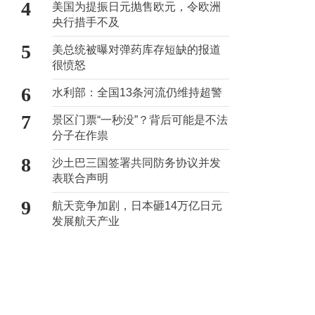
4
美国为提振日元抛售欧元，令欧洲
央行措手不及
5
美总统被曝对弹药库存短缺的报道
很愤怒
6
水利部：全国13条河流仍维持超警
7
景区门票“一秒没”？背后可能是不法
分子在作祟
8
沙土巴三国签署共同防务协议并发
表联合声明
9
航天竞争加剧，日本砸14万亿日元
发展航天产业