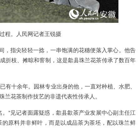
过程。人民网记者王锐摄
丛间，指尖轻轻一捻，一串饱满的花穗便落入掌心。他告
成折枝、摊晾和窨制，这是歙县珠兰花茶传承了数百年
已有十余年。园林专业出身的他，一直对种植、水肥、
珠兰花茶制作技艺的非遗代表性传承人。
名。”见记者面露疑惑，歙县歙茶产业发展中心副主任江
茶的原料并非鲜叶，而是以成品茶为茶坯，配以珠兰鲜