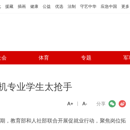
化
援藏
插画
健康
公益
优选
法制
守艺中华
应急中国
更多
社会
体育
专题
军
人机专业学生太抢手
A+
微信
A-
微博
分享
期，教育部和人社部联合开展促就业行动，聚焦岗位拓