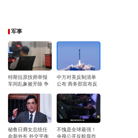
军事
特斯拉原技师举报
中方对美反制清单
车间乱象被开除 争
公布 商务部宣布反
议持续发酵
制措施
秘鲁日裔女总统任
不愧是全球最强！
命新外长 外交平衡
央视公开反航母作