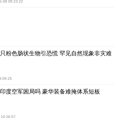
6-08 09:23:22
只粉色肠状生物引恐慌 罕见自然现象非灾难
9:09:25
印度空军困局吗 豪华装备难掩体系短板
 10:26:57