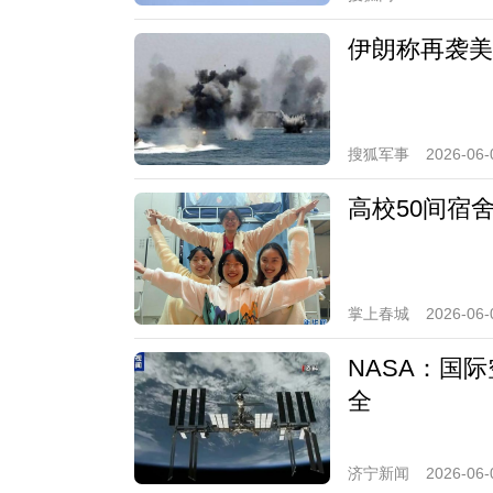
伊朗称再袭美
搜狐军事
2026-06-
高校50间宿
掌上春城
2026-06-
NASA：国
全
济宁新闻
2026-06-