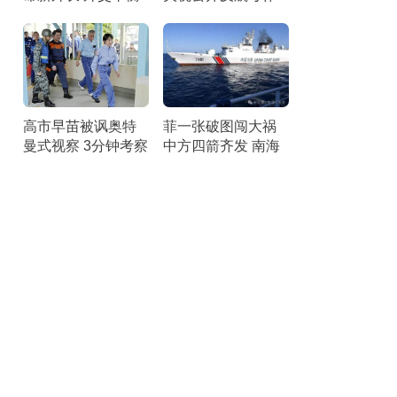
术显现
战流程
高市早苗被讽奥特
菲一张破图闯大祸
曼式视察 3分钟考察
中方四箭齐发 南海
引争议
局势升级