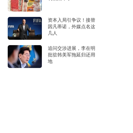
资本入局引争议！接替
因凡蒂诺，外媒点名这
几人
追问交涉进展，李在明
批驻韩美军拖延归还用
地