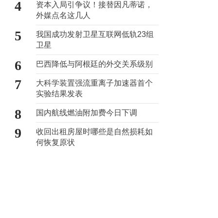
4
资本入局引争议！接替因凡蒂诺，
外媒点名这几人
5
我国成功发射卫星互联网低轨23组
卫星
6
巴西降低与阿根廷的外交关系级别
7
大科学装置强流重离子加速器首个
实验结果发表
8
国内航线燃油附加费今日下调
9
收回出租房屋时哪些是自然损耗如
何恢复原状