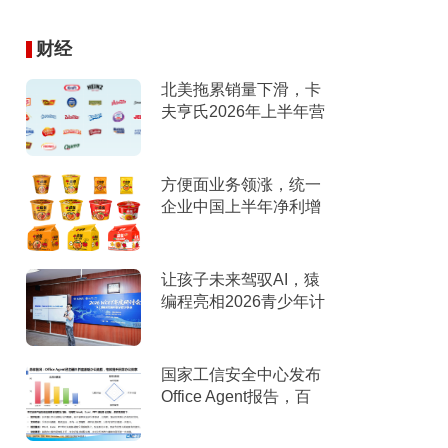
财经
北美拖累销量下滑，卡
夫亨氏2026年上半年营
收下滑，下调全年指引
方便面业务领涨，统一
企业中国上半年净利增
9%
让孩子未来驾驭AI，猿
编程亮相2026青少年计
算机教育年度研讨会
国家工信安全中心发布
Office Agent报告，百
度文库综合排名第一