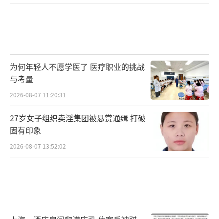
南方暑热暂时消减本周中后期气温回升
在冷空气和降雨影响下，南方炎热将自北
向南消减，今天最高气温30℃以上的范围会缩
为何年轻人不愿学医了 医疗职业的挑战
减至广东、福建、海南岛等地，重庆、贵州、
与考量
湖南一带降至20℃上下，明天30℃以上的范围
2026-08-07 11:20:31
所剩无几，华南的闷热也会明显缓解。不过，
27岁女子组织卖淫集团被悬赏通缉 打破
随着降水减少、减弱，10日以后南方多地最高
固有印象
气温又会回到30℃以上，热意再起。
2026-08-07 13:52:02
同时，东北、华北等地今明两天，气温也
以偏低为主，尤其是东北中北部、内蒙古中部
和东北部最高气温不足20℃，体感非常清凉。
本周中后期，东北、华北一带的气温会逐步回