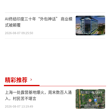
AI终结印度三十年“外包神话” 商业模
式被颠覆
2026-08-07 09:25:50
精彩推荐
气象部门提醒，本次降雨过程部分地区累
计雨量较大、致灾风险较高，需警惕次生灾害
上海一处露营基地爆火，周末数百人涌
入，村民苦不堪言
的发生。正值高考，考生及家长需注意携带雨
2026-08-07 13:19:49
具，合理安排出行时间，注意交通安全。