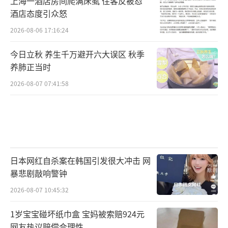
上海一酒店房间爬满床虱 住客反被怼
升至较常年同期相近或偏高的水平，例如石家
酒店态度引众怒
庄10日前最高气温多在30℃以下，随后气温上
2026-08-06 17:16:24
升，12日或现高温；长春今后三天最高气温在2
今日立秋 养生千万避开六大误区 秋季
0℃上下，12日至13日升至28至29℃，公众请
养肺正当时
根据气温变化适时调整着装。
（责任编辑：1383）
2026-08-07 07:41:58
日本网红自杀案在韩国引发很大冲击 网
暴悲剧敲响警钟
2026-08-07 10:45:32
1岁宝宝碰坏纸巾盒 宝妈被索赔924元
网友热议赔偿合理性