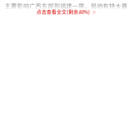
主要影响广西东部到福建一带，局地有特大暴
点击查看全文(剩余
80
%)
雨。明天，强降雨继续缩减至东南沿海等地。
具体来看，中央气象台预计，今天，广西
大部、广东、海南岛北部、湖南南部、江西南
部和东部、浙江南部、福建、台湾岛以及云南
中西部等地部分地区有大到暴雨，其中，广西
北部和东部、湖南南部、广东中东部和南部沿
海、福建西南部、台湾岛南部等地部分地区有
大暴雨，广东南部沿海、台湾岛南部等地局地
特大暴雨。