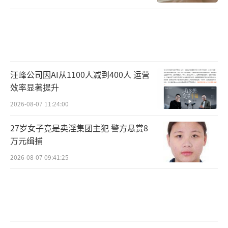
车。当天，各方人士开启全天候“护考模
式”，为广大考生平安赴考保驾护航。(张敏摄/
光明图片)
汪峰公司因AI从1100人减到400人 运营
效率显著提升
2026-08-07 11:24:00
27岁女子竟是卖淫集团主犯 警方悬赏8
万元缉捕
2026-08-07 09:41:25
6月7日，江苏省连云港市灌云高级中学考
场，民警为考生办理临时身份证明。当日，灌