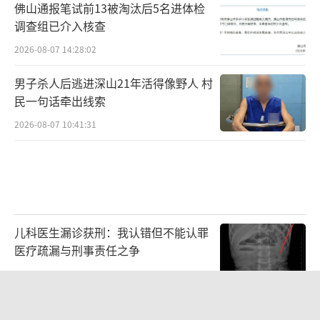
佛山通报笔试前13被淘汰后5名进体检
云县各级部门全力协作，护航学子高考。(吴彩
调查组已介入核查
红摄/光明图片)
2026-08-07 14:28:02
男子杀人后逃进深山21年活得像野人 村
民一句话牵出线索
2026-08-07 10:41:31
儿科医生漏诊获刑：我认错但不能认罪
医疗疏漏与刑事责任之争
2026-08-06 13:45:15
父亲劝读师范 女儿偏要考北大 两代人
6月7日，重庆市南川区南川中学考点，应