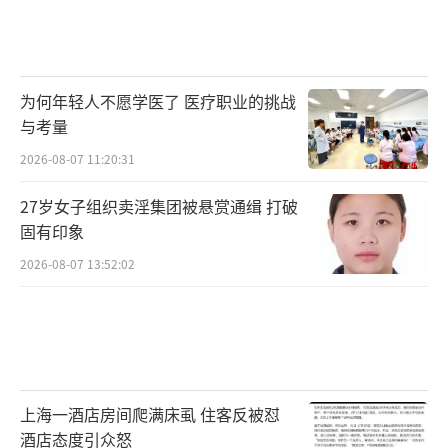
为何年轻人不愿学医了 医疗职业的挑战
与考量
2026-08-07 11:20:31
6月7日，执法人员对高考学生供餐点的食
27岁女子组织卖淫集团被悬赏通缉 打破
材进行快速检测。为护航“平安高考”，江西
固有印象
省于都县市场监管部门扎实开展高考食品安全
2026-08-07 13:52:02
保障工作，全力守护考生和考务人员“舌尖安
全”。当地对全县11家高考定点供餐单位实行
全天候驻点值守监管，紧盯食材采购、加工制
作、食品留样等关键环节，排查风险隐患，筑
上海一酒店房间爬满床虱 住客反被怼
牢饮食安全屏障。(王雨林摄/光明图片)
酒店态度引众怒