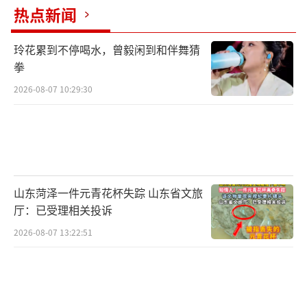
热点新闻
玲花累到不停喝水，曾毅闲到和伴舞猜
拳
6月7日，贵州省赤水市公安局交管大队民
2026-08-07 10:29:30
警在第三中学考点外引导送考车辆。高考期
间，赤水市公安局多警种合作，全力做好考点
安保及周边治安、交通秩序维护，提供暖心便
民服务，开设考生“绿色通道”，确保高考安
全顺利进行。(王长育摄/光明图片)
山东菏泽一件元青花杯失踪 山东省文旅
厅：已受理相关投诉
2026-08-07 13:22:51