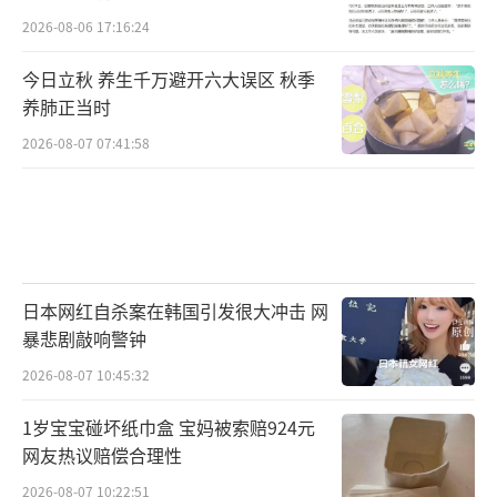
2026-08-06 17:16:24
今日立秋 养生千万避开六大误区 秋季
养肺正当时
2026-08-07 07:41:58
日本网红自杀案在韩国引发很大冲击 网
暴悲剧敲响警钟
2026-08-07 10:45:32
6月7日，安徽省合肥市第三十中学（东
区）考点外，上午的语文考试结束后，考生家
1岁宝宝碰坏纸巾盒 宝妈被索赔924元
网友热议赔偿合理性
长在志愿者陪同下，将脚部受伤的考生送上
2026-08-07 10:22:51