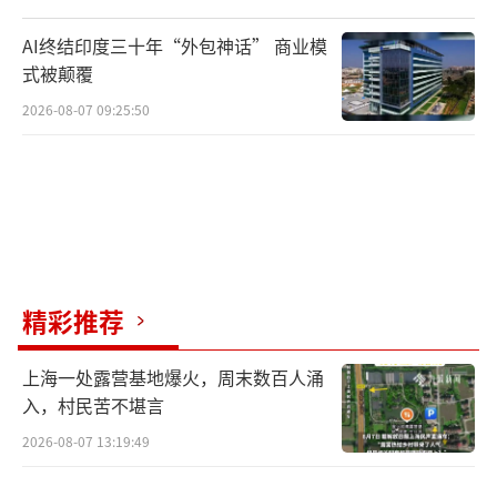
AI终结印度三十年“外包神话” 商业模
式被颠覆
2026-08-07 09:25:50
6月7日，湖南省永州市蓝山县第二中学考
点门口，送考老师为考生加油鼓劲。当天，女
老师们穿上旗袍，祝愿考生们“旗开得胜”。
(彭华摄/光明图片)
精彩推荐
上海一处露营基地爆火，周末数百人涌
入，村民苦不堪言
2026-08-07 13:19:49