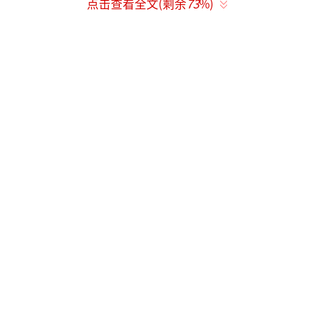
点击查看全文(剩余
73
%)
6月7日，2026年高考正式启幕。考场内，
学子奋笔疾书，书写青春答卷。考场外，多部
门联动护航，志愿者随时待命，家长们仪式感
满满……各方同心，合力托举，只为让每一位
考生安心赴考、快乐应考，全力以赴，不负韶
华。这个绚烂夏日，他们是考生身后最温暖、
坚实的臂膀，托举着千万学子的青春梦想。