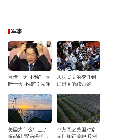
军事
台湾一天“不独”，大
从国民党的变迁到
陆一天“不统”？揭穿
民进党的续命逻
民进党最核心的盘
辑：它们最怕“民主
算
台湾”叙事被揭穿
美国为什么盯上了
中方回应美国对多
多晶硅 贸易保护与
晶硅加征关税 反制