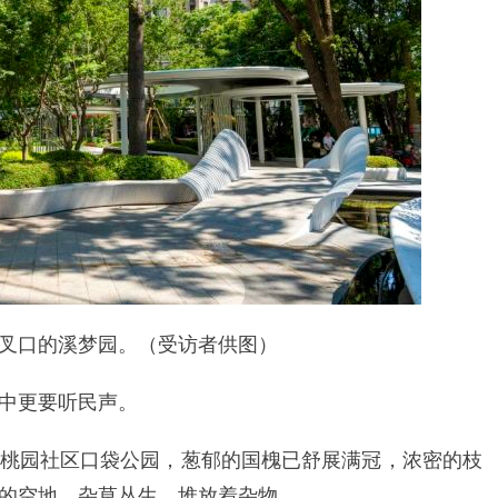
叉口的溪梦园。（受访者供图）
中更要听民声。
桃园社区口袋公园，葱郁的国槐已舒展满冠，浓密的枝
的空地，杂草丛生，堆放着杂物。