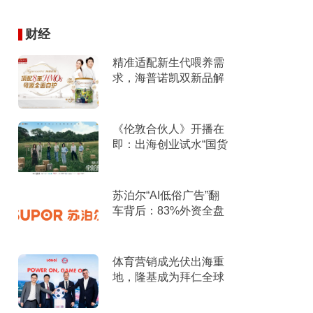
财经
精准适配新生代喂养需
求，海普诺凯双新品解
锁育儿新选择！
《伦敦合伙人》开播在
即：出海创业试水“国货
集群”模式，带动入境消
费反向种草
苏泊尔“AI低俗广告”翻
车背后：83%外资全盘
掌控，陷入流量内卷、
质量频发的负循环
体育营销成光伏出海重
地，隆基成为拜仁全球
官方合作伙伴