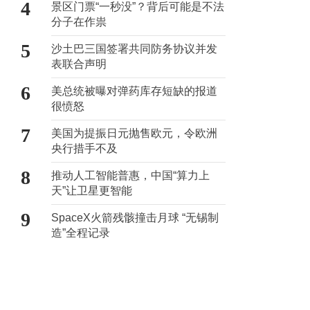
4
景区门票“一秒没”？背后可能是不法
分子在作祟
5
沙土巴三国签署共同防务协议并发
表联合声明
6
美总统被曝对弹药库存短缺的报道
很愤怒
7
美国为提振日元抛售欧元，令欧洲
央行措手不及
8
推动人工智能普惠，中国“算力上
天”让卫星更智能
9
SpaceX火箭残骸撞击月球 “无锡制
造”全程记录