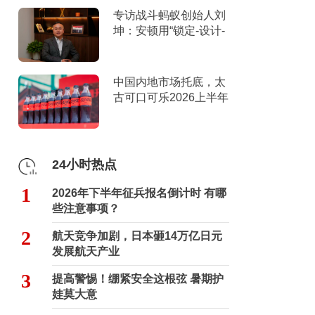
专访战斗蚂蚁创始人刘
坤：安顿用“锁定-设计-
击穿”跑出10倍增长
中国内地市场托底，太
古可口可乐2026上半年
营收创新高
24小时热点
1
2026年下半年征兵报名倒计时 有哪
些注意事项？
2
航天竞争加剧，日本砸14万亿日元
发展航天产业
3
提高警惕！绷紧安全这根弦 暑期护
娃莫大意