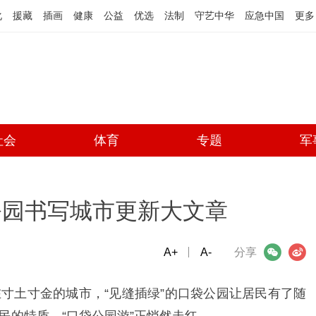
化
援藏
插画
健康
公益
优选
法制
守艺中华
应急中国
更多
社会
体育
专题
军
公园书写城市更新大文章
A+
微信
A-
微博
分享
寸土寸金的城市，“见缝插绿”的口袋公园让居民有了随