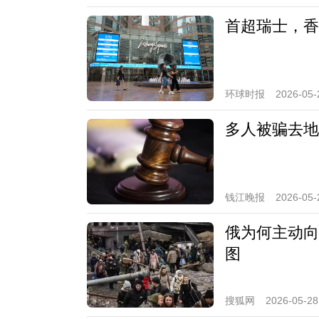
首超瑞士，香
环球时报
2026-05-
多人被骗去地
钱江晚报
2026-05-
俄为何主动向
图
搜狐网
2026-05-28