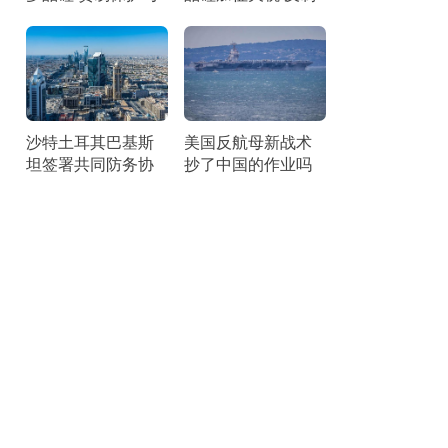
竞争焦点
措施展现战略智慧
沙特土耳其巴基斯
美国反航母新战术
坦签署共同防务协
抄了中国的作业吗
议 加强集体威慑力
借鉴中国反介入思
路