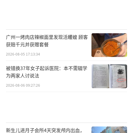
广州一烤肉店辣椒面里发现活蠼螋 顾客
获赔千元并获赠套餐
2026-08-05 17:13:34
被错换37年女子起诉医院：本不需辍学
为两家人讨说法
2026-08-06 09:27:26
新生儿进月子会所4天突发颅内出血，