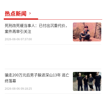
吞吐量同比分别增长2.0%和5.5%。完成集装箱
吞吐量1.2亿标箱，同比增长7.2%。
热点新闻
死刑改死缓当事人：已付出沉重代价，
案件再审引关注
2026-08-06 07:37:00
骗走200万元后男子躲进深山13年 逃亡
终落幕
前4个月，受多个假期的拉动，我国跨区域
人员流动量达232.1亿人次，同比增长2.1%。
2026-08-06 09:18:25