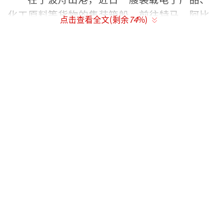
化工原料等货物的集装箱船，前往特马、阿比
点击查看全文(剩余
74
%)
让、黑角等非洲港口。
宁波舟山港股份有限公司业务部集装箱中
心主任邱佳明：
4月份我们开通了3条非洲新航线，新航线