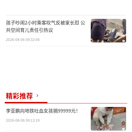
孩子吵闹2小时乘客叹气反被家长怼 公
共空间育儿责任引热议
2026-08-06 09:32:06
此外，前4个月，江苏苏通第二过江通道、
四川南江至三台（中江）高速公路等投资规模
超200亿元的交通重大项目开工建设。1—4月，
精彩推荐
我国交通固定资产投资8944亿元，其中公路、
水运分别完成投资6004亿元和650亿元。
（责任编
李亚鹏向地铁吐血女孩捐99999元！
辑：zx0204）
2026-08-06 09:13:19