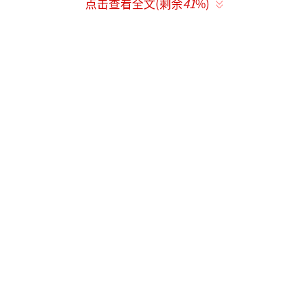
点击查看全文(剩余
41
%)
在影视体验区，影视大片制作全流程一目
了然，观众在虚拟影棚能飞越山海、穿梭时
空，体验自己成为电影主角的快乐。数字智能
古筝让零基础观众轻松上手，面板灯珠引导观
众识音辨曲，体验传统民族器乐的魅力。
本届文博会文化产品首发首秀数量创新
高。“国际朋友圈”持续扩容，吸引65个国家
和地区的310家海外展商参展。新设跨境电商展
区，促进文化产品出海，实现文化贸易提质增
效。