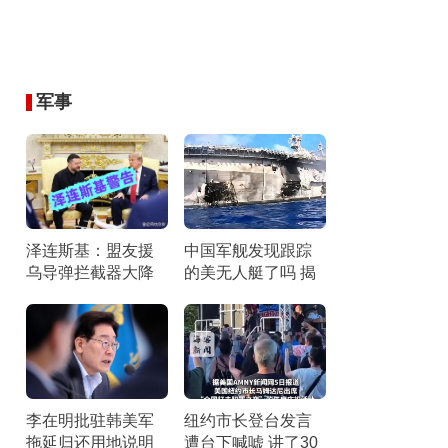
军事
泽连斯基：盟友援
中国军舰发现跟踪
乌导弹拦截器大降
的美无人艇了吗 揭
拦截危机加剧
秘真相背后的物理
与技术逻辑
李在明批驻韩美军
纽约市长登台发言
拖延归还用地说明
遭台下喊嘘 讲了30