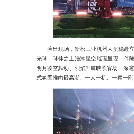
演出现场，新松工业机器人沉稳矗立
光球，球体之上浩瀚星空璀璨呈现。伴随
明月凌空舞动、烈焰升腾映照赛场、深邃
式氛围推向最高潮。一人一机、一柔一刚