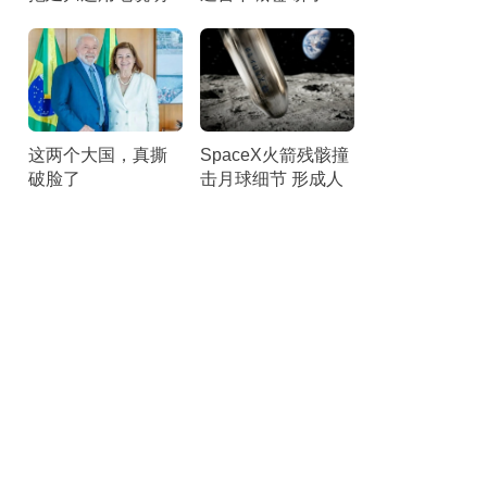
啥 各类理由“几乎就
秒后匆匆离台 听众
是借口”
倒竖拇指
这两个大国，真撕
SpaceX火箭残骸撞
破脸了
击月球细节 形成人
造陨石坑