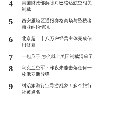
4
美国财政部解除对巴格达航空相关
制裁
5
西安雁塔区通报赛格商场与坠楼者
商业纠纷情况
6
北京超二十八万户经营主体完成信
用修复
7
一包瓜子 怎么就上美国制裁清单了
8
乌克兰空军：昨夜未能击落任何一
枚俄罗斯导弹
9
纠治旅游行业导游乱象！多个旅行
社被点名