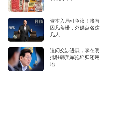
资本入局引争议！接替
因凡蒂诺，外媒点名这
几人
追问交涉进展，李在明
批驻韩美军拖延归还用
地