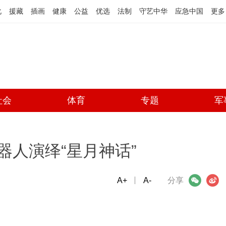
化
援藏
插画
健康
公益
优选
法制
守艺中华
应急中国
更多
社会
体育
专题
军
器人演绎“星月神话”
A+
微信
A-
微博
分享