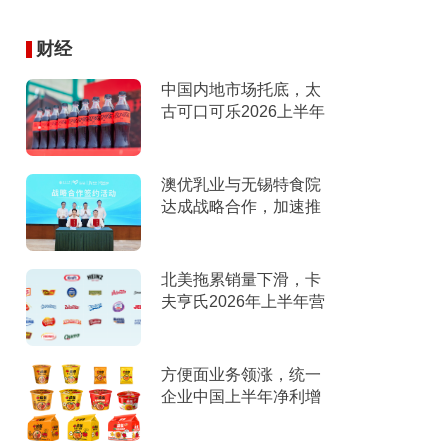
财经
中国内地市场托底，太
古可口可乐2026上半年
营收创新高
澳优乳业与无锡特食院
达成战略合作，加速推
进“全家营养”战略
北美拖累销量下滑，卡
夫亨氏2026年上半年营
收下滑，下调全年指引
方便面业务领涨，统一
企业中国上半年净利增
9%