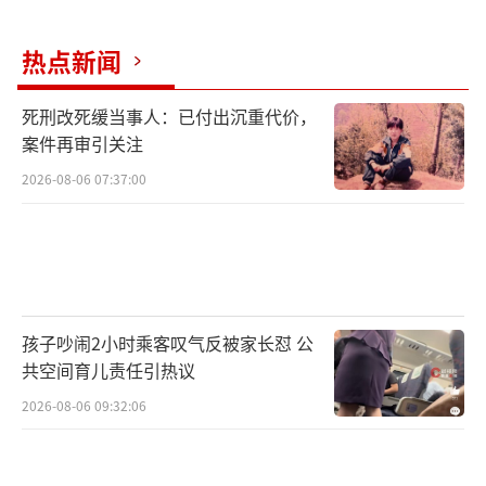
务，精准匹配所需算力，就像在电商平台上买
东西一样方便。
热点新闻
记者了解到，通过一体化算力网的跨中心
死刑改死缓当事人：已付出沉重代价，
优化、削峰填谷和作业排队机制，全网资源利
案件再审引关注
用率由过去的不到50%提升到满载。企业和科
2026-08-06 07:37:00
研机构的算力使用成本也随之有效降低。在北
京，一家专注商业气象预报服务的中小企业，
就是超算互联网的用户。负责人告诉记者，高
频率输出高精度天气预报，对算力的需求很
孩子吵闹2小时乘客叹气反被家长怼 公
大。
共空间育儿责任引热议
2026-08-06 09:32:06