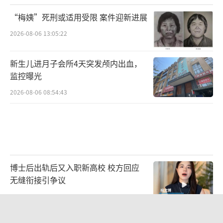
网？通过一组数据，打开这张一体化的算力版
“梅姨”死刑或适用受限 案件迎新进展
图。
2026-08-06 13:05:22
新生儿进月子会所4天突发颅内出血，
监控曝光
2026-08-06 08:54:43
算力网有多大？
博士后出轨后又入职新高校 校方回应
无缝衔接引争议
截至2026年3月底，我国智算总规模已达1
2026-08-05 15:00:03
88万P，也就是每秒运算18.8万亿亿次，可支撑
同时训练数十个千亿参数大模型。
《归墟》平均每分钟算力成本2000元