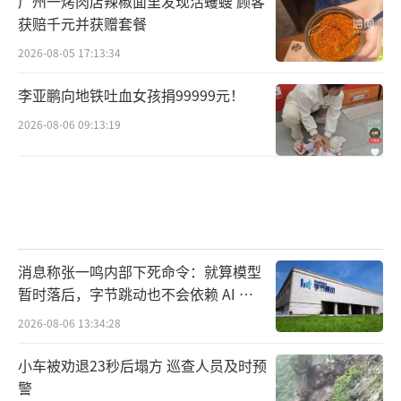
规模而推进受限的研究项目，正依托算力网加
广州一烤肉店辣椒面里发现活蠼螋 顾客
获赔千元并获赠套餐
速回归科研一线。
2026-08-05 17:13:34
李亚鹏向地铁吐血女孩捐99999元！
2026-08-06 09:13:19
消息称张一鸣内部下死命令：就算模型
暂时落后，字节跳动也不会依赖 AI 蒸
国家高性能计算机工程技术研究中心副主
馏技术
2026-08-06 13:34:28
任曹振南：
小车被劝退23秒后塌方 巡查人员及时预
超算、智算、通算融合，最主要的是应用
警