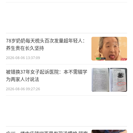
78岁奶奶每天梳头百次发量超年轻人：
养生贵在长久坚持
2026-08-06 13:37:09
记者了解到，抗体药物设计包含空间的物
理几何模拟和百亿参数大模型的矩阵运算，是
被错换37年女子起诉医院：本不需辍学
为两家人讨说法
典型的超算和智算高频混合使用场景。超算互
2026-08-06 09:27:26
联网打破了芯片架构之间的壁垒，还可以进一
步部署自动化计算，将原本需要一个月的计算
任务压缩至一周。
如今，不少过去受限于单点数据中心硬件