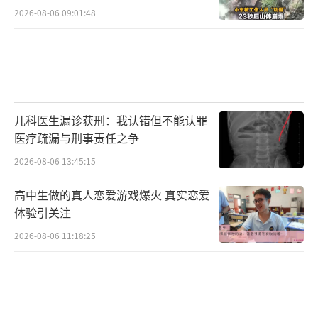
需求。应用日渐复杂，从一个单一的任务，变
2026-08-06 09:01:48
成了混合多元全链路的复杂任务，多种算力形
式的融合是一个必然。
中国科学院院士徐红星：
国家算力网的基础设施，在科研范式和科
儿科医生漏诊获刑：我认错但不能认罪
医疗疏漏与刑事责任之争
研组织方式上会产生重大的影响。跨区域的实
验室，不同学科的科研团队，可以通过算力基
2026-08-06 13:45:15
础设施进行协同，形成全国一盘棋。
高中生做的真人恋爱游戏爆火 真实恋爱
体验引关注
数说我国硬核算力网
2026-08-06 11:18:25
传统的超级计算正与蓬勃发展的智能计算
深度联结，这种多元算力的融合正是加快构建
全国一体化算力网的重要一环。什么是算力