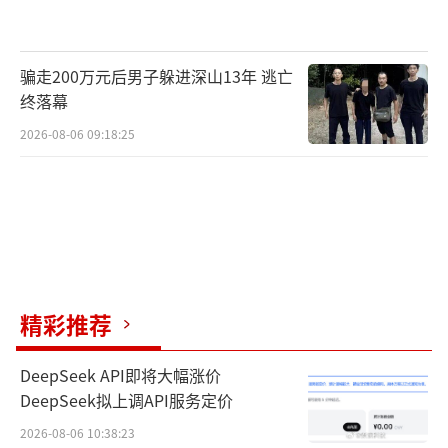
骗走200万元后男子躲进深山13年 逃亡
终落幕
2026-08-06 09:18:25
除了降低小微企业运用算力的门槛，算力
一体化统筹的更大价值，在于通过“超智融
合”解决高复杂度研发任务的全链路需求。
在河南郑州的一处生物实验室里，正在进
精彩推荐
行抗体药物候选序列的验证。所有的药物方案
均由人工智能算法来生成。
DeepSeek API即将大幅涨价
DeepSeek拟上调API服务定价
2026-08-06 10:38:23