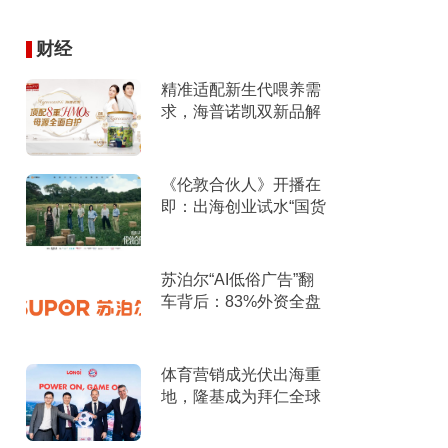
财经
精准适配新生代喂养需
求，海普诺凯双新品解
锁育儿新选择！
《伦敦合伙人》开播在
即：出海创业试水“国货
集群”模式，带动入境消
费反向种草
苏泊尔“AI低俗广告”翻
车背后：83%外资全盘
掌控，陷入流量内卷、
质量频发的负循环
体育营销成光伏出海重
地，隆基成为拜仁全球
官方合作伙伴