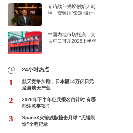
专访战斗蚂蚁创始人刘
坤：安顿用“锁定-设计-
击穿”跑出10倍增长
中国内地市场托底，太
古可口可乐2026上半年
营收创新高
24小时热点
1
航天竞争加剧，日本砸14万亿日元
发展航天产业
2
2026年下半年征兵报名倒计时 有哪
些注意事项？
3
SpaceX火箭残骸撞击月球 “无锡制
造”全程记录