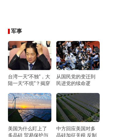
军事
台湾一天“不独”，大
从国民党的变迁到
陆一天“不统”？揭穿
民进党的续命逻
民进党最核心的盘
辑：它们最怕“民主
算
台湾”叙事被揭穿
美国为什么盯上了
中方回应美国对多
多晶硅 贸易保护与
晶硅加征关税 反制