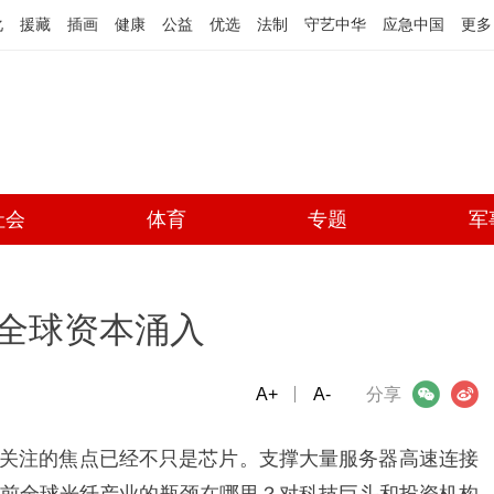
化
援藏
插画
健康
公益
优选
法制
守艺中华
应急中国
更多
社会
体育
专题
军
全球资本涌入
A+
微信
A-
微博
分享
场关注的焦点已经不只是芯片。支撑大量服务器高速连接