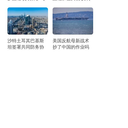
竞争焦点
措施展现战略智慧
沙特土耳其巴基斯
美国反航母新战术
坦签署共同防务协
抄了中国的作业吗
议 加强集体威慑力
借鉴中国反介入思
路