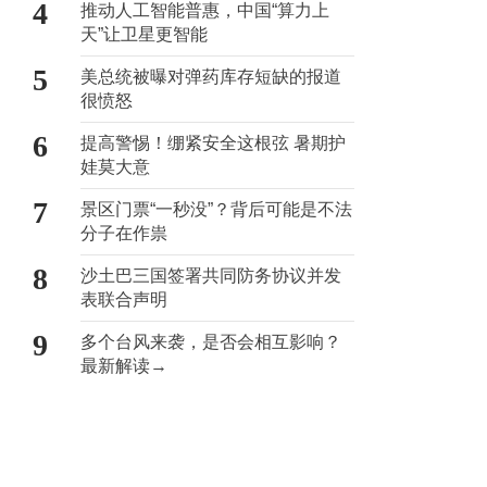
4
推动人工智能普惠，中国“算力上
天”让卫星更智能
5
美总统被曝对弹药库存短缺的报道
很愤怒
6
提高警惕！绷紧安全这根弦 暑期护
娃莫大意
7
景区门票“一秒没”？背后可能是不法
分子在作祟
8
沙土巴三国签署共同防务协议并发
表联合声明
9
多个台风来袭，是否会相互影响？
最新解读→