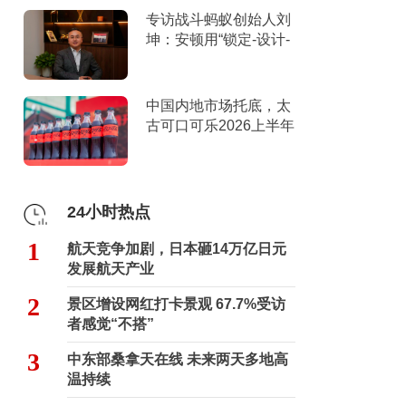
专访战斗蚂蚁创始人刘
坤：安顿用“锁定-设计-
击穿”跑出10倍增长
中国内地市场托底，太
古可口可乐2026上半年
营收创新高
24小时热点
1
航天竞争加剧，日本砸14万亿日元
发展航天产业
2
景区增设网红打卡景观 67.7%受访
者感觉“不搭”
3
中东部桑拿天在线 未来两天多地高
温持续