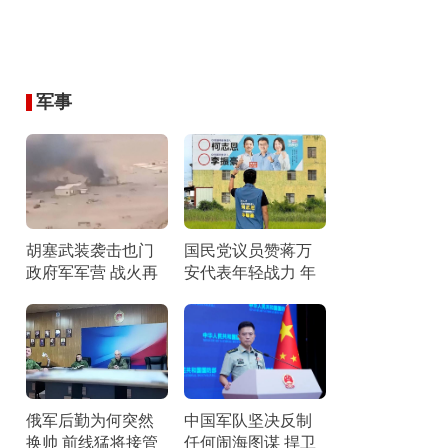
军事
胡塞武装袭击也门
国民党议员赞蒋万
政府军军营 战火再
安代表年轻战力 年
燃引发关注
轻世代的期待
俄军后勤为何突然
中国军队坚决反制
换帅 前线猛将接管
任何闹海图谋 捍卫