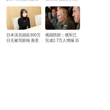
补给
黄岩岛主权
日本演员捐款300万
俄国防部：俄军已
日元被骂脏钱 善意
完成2.7万人增编 后
遭误解
勤与指挥系统优化