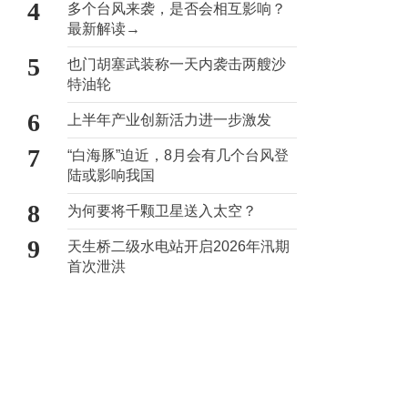
4
多个台风来袭，是否会相互影响？
最新解读→
5
也门胡塞武装称一天内袭击两艘沙
特油轮
6
上半年产业创新活力进一步激发
7
“白海豚”迫近，8月会有几个台风登
陆或影响我国
8
为何要将千颗卫星送入太空？
9
天生桥二级水电站开启2026年汛期
首次泄洪