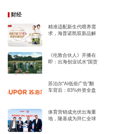
财经
精准适配新生代喂养需
求，海普诺凯双新品解
锁育儿新选择！
《伦敦合伙人》开播在
即：出海创业试水“国货
集群”模式，带动入境消
费反向种草
苏泊尔“AI低俗广告”翻
车背后：83%外资全盘
掌控，陷入流量内卷、
质量频发的负循环
体育营销成光伏出海重
地，隆基成为拜仁全球
官方合作伙伴