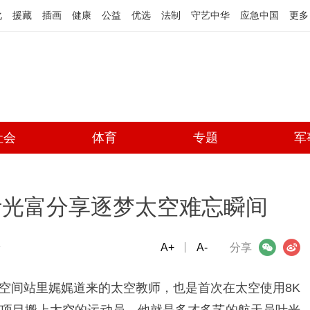
化
援藏
插画
健康
公益
优选
法制
守艺中华
应急中国
更多
社会
体育
专题
军
叶光富分享逐梦太空难忘瞬间
端
A+
微信
A-
微博
分享
空间站里娓娓道来的太空教师，也是首次在太空使用8K