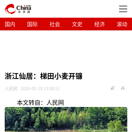
国内
国际
社会
文史
经济
滚动
浙江仙居：梯田小麦开镰
人民网
2026-05-19 13:08:51
本文转自：人民网