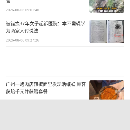
警
2026-08-06 09:01:48
被错换37年女子起诉医院：本不需辍学
为两家人讨说法
2026-08-06 09:27:26
广州一烤肉店辣椒面里发现活蠼螋 顾客
获赔千元并获赠套餐
2026-08-05 17:13:34
75岁老汉投资20多万养鱼无人收购 热
心网友：给他结现钱，都不容易