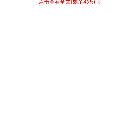
点击查看全文(剩余
40
%)
↑ 5月17日，在山东青岛即墨区灵山街
道“玫瑰小镇”产业园，农民采收玫瑰花。新
华社发（梁孝鹏摄）