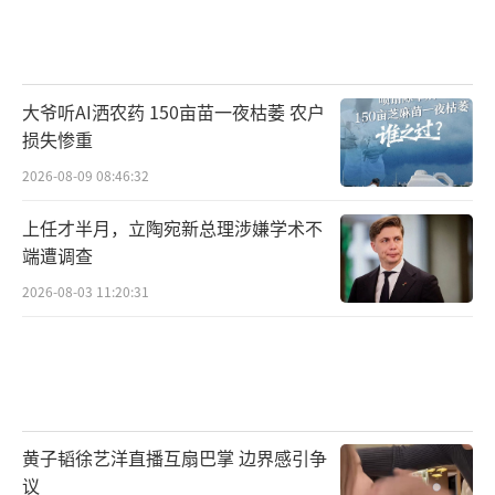
大爷听AI洒农药 150亩苗一夜枯萎 农户
损失惨重
2026-08-09 08:46:32
上任才半月，立陶宛新总理涉嫌学术不
端遭调查
2026-08-03 11:20:31
黄子韬徐艺洋直播互扇巴掌 边界感引争
议