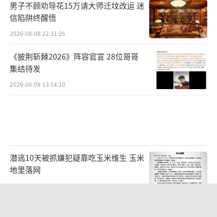
男子不顾劝导花15万请大师迁坟改运 迷
信陷阱终醒悟
2026-08-08 22:31:26
《披荆斩棘2026》阵容官宣 28位哥哥
集结待发
2026-08-09 13:14:10
潜逃10天被抓嫌犯疑靠吃玉米维生 玉米
地里落网
2026-08-08 22:21:10
几元成本的AI广告导致千万市值蒸发 品