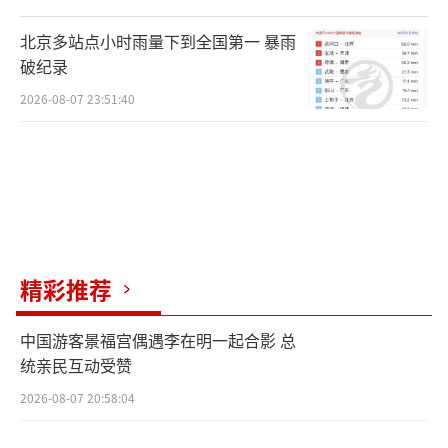
新乡县属于豫北。4月23日，记者来到位于
北京多站点小时雨量下到全国第一 暴雨
豫东的商丘市宁陵县。千倾农业家庭农场负责
破纪录
人王冬峰表示，自己采购的尿素年后每吨上调1
2026-08-07 23:51:40
90元，复合肥每吨上调200元。
“前几天刷短视频，有的国家尿素都涨到6
000多元一吨了，我们这儿才1800多元一吨。
他们那是‘变态辣’，咱这就是‘微
辣’！”王冬峰的幽默道出农民的普遍心态。
精彩推荐
无论是千亩大户还是只有10余亩地的散
中国游客景福宫偶遇李在明一起合影 总
户，都很从容。宁陵县张弓镇黄庄村种植户刘
统亲民互动受赞
素梅告诉记者，“今年墒情好、雨水足，我们
2026-08-07 20:58:04
有信心，一亩还能划拉个1300多斤！”