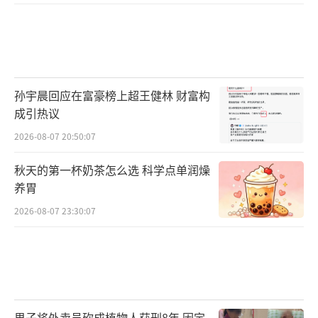
品安全。”
从豫北到皖北，从种粮大户到家庭散户，
从“老把式”到新农人，记者实地探访发现：
孙宇晨回应在富豪榜上超王健林 财富构
农民们虽然感受到了涨价，但普遍“不慌”。
成引热议
“压根不焦虑”“要不是国家保护着，国
2026-08-07 20:50:07
内化肥价格得翻上两番不止”……面对波动，
秋天的第一杯奶茶怎么选 科学点单润燥
种植户们心态更加成熟。
养胃
2026-08-07 23:30:07
多年来，各地农业部门持续引导农民科学
用肥、精准施肥，减少化肥使用量。
在新乡县，马有永每2—3年对土壤进行一
次“体检”，按需配比，“地里缺啥补啥，省
男子将外卖员砍成植物人获刑8年 因定