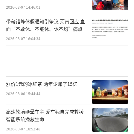
一年。播种晚了些，但后期天气好，用心管
2026-08-07 14:46:01
理，亩产有望突破1300斤。”负责人王兰俊
说。
带薪错峰休假通知引争议 河南回应 直
面“不敢休、不能休、休不均”痛点
小麦收获后紧接着要种玉米，王兰俊打听
2026-08-07 16:04:34
了复合肥的价格，“涨幅每吨几十块钱，属于
正常范围。”
蚌埠市地处南北地理分界线。该市怀远县
种粮大户郑万礼说：“今年一亩地化肥成本涨
涨价1元的冰红茶 两年少赚了15亿
了80多元，但用上了政府免费安装的水肥一体
2026-08-06 15:44:44
化设施，化肥用量少20%，总成本没涨多
少。”
高速轮胎砸晕车主 爱车独自完成救援
智能系统挽救生命
习近平总书记指出，“越是面对风险挑
2026-08-07 18:52:48
战，越要稳住农业，越要确保粮食和重要副食