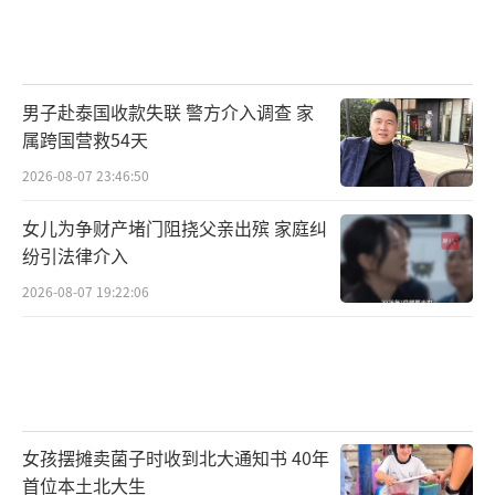
河南农业部门的数据印证了这份底气：全
省小麦苗情持续向好，拔节期一二类麦田占比9
3.9%。不少农民表示：“‘牛马年，好收
男子赴泰国收款失联 警方介入调查 家
田’。只要天气继续给力，小麦丰收没问
属跨国营救54天
题。”
2026-08-07 23:46:50
继续南行，进入安徽，小麦更加成熟。
女儿为争财产堵门阻挠父亲出殡 家庭纠
纷引法律介入
4月25日，记者来到亳州市涡阳县宋来宝种
2026-08-07 19:22:06
植专业合作社，负责人宋来宝是90后新农人。
去年秋种，他选择了两款复合肥。“好一点的
缓释肥每吨2800元，涨幅不大。”
记者又来到阜阳市颍东区正午镇王桥村兰
女孩摆摊卖菌子时收到北大通知书 40年
俊家庭农场。“今年是近5年来小麦长势最好的
首位本土北大生