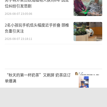
肥又增产”。
位纠纷引发悲剧
在涡阳县，种粮大户姚玉刚将“一炮
2026-08-07 23:05:06
轰”改为配方肥种肥同播、机械施肥，底肥从
2名小孩玩手机低头幅度近乎折叠 颈椎
每亩75公斤减至60公斤。
负重引关注
亳州市农业农村局副局长龚朝昊提供的一
2026-08-07 23:18:11
组数据很有说服力：全市化肥用量从2014年高
峰时的31万吨降至目前27.9万吨，粮食总产量
却提高到2025年的104亿斤。
从无人机精准施药，到水肥一体化补养，
“秋天的第一杯奶茶”又刷屏 奶茶店订
单爆满
高科技为稳产丰产筑牢基础。专家表示，从源
2026-08-07 18:44:15
头上“减量增效”，不仅节约了生产成本，更
让中国农业在面对国际风浪时，多了一份从容
拼豆有多火 一公里内能有40家店 情绪
与韧性。
消费撑起百亿流量赛道