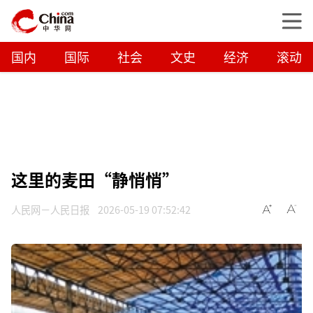
国内
国际
社会
文史
经济
滚动
这里的麦田“静悄悄”
人民网－人民日报
2026-05-19 07:52:42