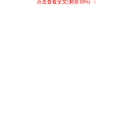
点击查看全文(剩余
95
%)
朱新国摄
“中国人的饭碗任何时候都要牢牢端在自
己手中，饭碗主要装中国粮。”“中国作为制
造业大国，要发展实体经济，能源的饭碗必须
端在自己手里。”
粮食和能源，两个“饭碗”，习近平总书
记念兹在兹。
近期国际地缘冲突持续，全球化肥市场大
幅波动，尿素价格一度上涨逾80%，多个农业
大国面临“等肥下田”的焦虑。
春末夏初，记者走进河南、安徽小麦主产