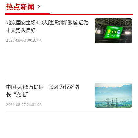
田间地头，无人机往来穿梭，精准开
热点新闻
展“一喷三防”作业。
北京国安主场4-0大胜深圳新鹏城 后劲
十足势头良好
4月22日，记者走进河南新乡市新乡县七里
营镇，永昌家庭农场负责人马有永眉眼带
2026-08-08 00:16:44
笑：“今年小麦长得好，亩产1200斤稳稳当
当。”算起“化肥账”，他坦言，今年每亩化
肥支出预计410元，较去年增加60元。
“国际化肥价格暴涨，国内这个涨幅能承
中国要用5万亿织一张网 为经济增
长“充电”
受吗？”记者问。
2026-08-07 21:31:02
马有永答：“我种了26年地，从100多亩干
到近5000亩，啥风浪没见过？这点涨幅不算
啥。”