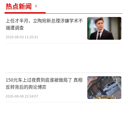
热点新闻
上任才半月，立陶宛新总理涉嫌学术不
端遭调查
2026-08-03 11:20:31
生态环境稳住了，原本沉寂的沙漠资源，
也被彻底盘活。克拉美丽沙漠公园，采用“服
150元车上过夜费到底谁被做局了 真相
反转背后的舆论博弈
务区+景区”的交通旅游融合发展模式，依托原
2026-08-08 22:34:07
生态的沙漠地貌，打造了多样化的游玩体验，
吸引过路游客游玩。在这里不仅可以拍照观
光、体验骆驼骑行，还能感受沙漠越野等娱乐
项目。刚过去的“五一”假期，这里单日接待