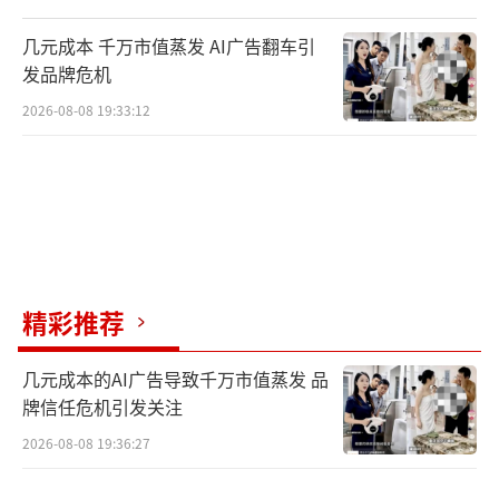
游客最高达到1.6万人次。文旅产业持续升温，
几元成本 千万市值蒸发 AI广告翻车引
也带动周边群众进入景区从事运维等工作，同
发品牌危机
时还拉动了公路沿线民宿、餐饮、农特产品销
2026-08-08 19:33:12
售等配套产业发展，真正把沙漠资源变成了增
收致富的优质资源，实现防沙、治沙、用沙的
良性循环。
蔡永国：从“一株绿”到“万点金”
位于古尔班通古特沙漠东北边缘的新疆阿
精彩推荐
勒泰地区青河县，依托独特的地理与气候条
几元成本的AI广告导致千万市值蒸发 品
件，发展沙棘产业成为当地的支柱产业。不仅
牌信任危机引发关注
有效防风固沙，更带动了农牧民增收与县域经
2026-08-08 19:36:27
济高质量发展。然而，在20多年前，沙棘在青
河县还是默默无闻的“野酸果”。如今，青河