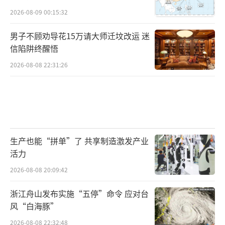
2026-08-09 00:15:32
男子不顾劝导花15万请大师迁坟改运 迷
信陷阱终醒悟
青河县生态治沙与沙棘产业带头人蔡永
2026-08-08 22:31:26
国：
国际沙棘协会的主席到了我们青河县来，
说青河沙棘长成这样子不可思议，没想到挂果
量那么大。
生产也能“拼单”了 共享制造激发产业
作为青河县本地人，蔡永国一开始种沙棘
活力
的想法很简单，就是响应国家政策，防风治
2026-08-08 20:09:42
沙。
浙江舟山发布实施“五停”命令 应对台
风“白海豚”
青河县生态治沙与沙棘产业带头人蔡永
2026-08-08 22:32:48