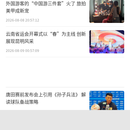
外国游客的“中国游三件套”火了 旅拍
美甲成新宠
2026-08-08 20:57:12
青河县生态治沙与沙棘产业带头人蔡永
云南省运会开幕式以“春”为主线 创新
国：
展现昆明风采
它的侧根相当发达，所以它有防风固沙的
2026-08-09 00:57:09
作用。
经过多年种植，这里的沙棘已经成林。从
高空俯瞰，绿色的沙棘林与荒芜的戈壁泾渭分
明。沙棘枝条像一排排屏风阻挡着风沙侵袭。
唐田赛前发布会上引用《孙子兵法》 解
读球队备战策略
而在地面之下，密密麻麻的根系又像一张张大
网，把沙土牢牢锁住。
2026-08-09 03:41:31
台风白海豚或重创多省市 华东沿海严阵
沙棘林越种越广，但怎么能把“一株