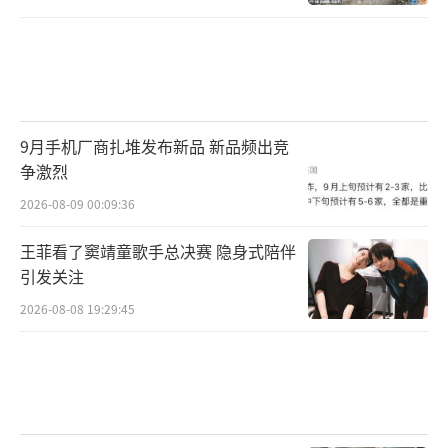
国：
原来沙尘暴一来，看不到天。脸上、口腔
里、鼻子里面全是沙子，头发整个是白的。
蔡永国说，种植沙棘后最明显的变化就是
9月手机厂商扎堆发布新品 新品频出竞
这里风沙少了。沙棘耐寒、抗旱、耐贫瘠，而
争激烈
且根系发达，能在沙土中牢牢扎根，是防风固
2026-08-09 00:09:36
沙的“生态卫士”。在青河县，3年生沙棘单株
王菲看了窦靖童歌手总决赛 隐身式陪伴
可固沙8到10平方米，年固沙4–5吨。
引发关注
2026-08-08 19:29:45