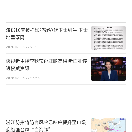
县沙棘种植面积接近10万亩，逐渐成为当地人
增收致富的“金果果”。
潜逃10天被抓嫌犯疑靠吃玉米维生 玉米
青河县生态治沙与沙棘产业带头人蔡永
地里落网
国，今年54岁。他种植沙棘的22年来，每到沙
2026-08-08 22:21:10
棘生长的关键节点，他都会放下其他工作，泡
在沙棘大田里盯着。今天，蔡永国正安排工人
央视新主播李秋莹孙亚鹏亮相 新面孔传
递权威资讯
为沙棘修剪侧枝、枯枝，为秋季沙棘能饱满挂
2026-08-08 22:38:56
果做准备。
浙江防指将防台风应急响应提升至Ⅲ级
迎战强台风“白海豚”