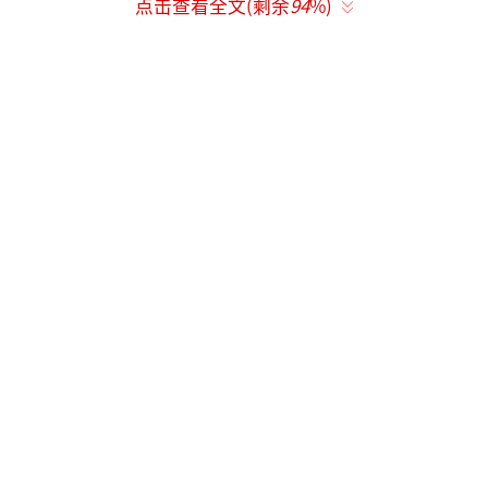
这条交通大动脉，正是阿勒泰至乌鲁木齐高速
点击查看全文(剩余
94
%)
公路。曾经人迹罕至的荒漠，如今靠着便利的
高速路网，成为独具特色的旅游景点。
阿乌高速北起阿勒泰福海，南至乌鲁木
齐，全程342.5公里，克拉美丽沙漠公园就在公
路中段，紧邻服务区。在这条高速通车之前，
往返两地需要绕行，车程至少7个小时以上；高