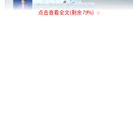
点击查看全文(剩余
79
%)
北京大学第三医院运动医学科主任医师马
勇：
肌肉流失主要跟年龄还有身体状况相关。
一般来讲，30岁之前肌肉流失相对比较少一
些，从40岁左右流失变快，50岁以后肌肉流失
就比较快了，60岁以后基本上就不太可逆了。
尤其女同志40岁以后，这时候她激素水平就下
降了，所以这个时候肌肉流失就更快一些。