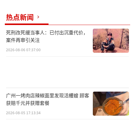
还需要系统参考握力、骨骼肌指数、六米步速
等多项指标。如果老人在生活中出现以下几种
热点新闻
情况，就应及时到医院进行专业评估。
死刑改死缓当事人：已付出沉重代价，
第一，负重力量下降；
案件再审引关注
2026-08-06 07:37:00
过去能轻松提起的重物，现在却感到十分
吃力；
第二，走路状态改变；
表现为步伐变慢、步幅缩减、走路不稳；
广州一烤肉店辣椒面里发现活蠼螋 顾客
获赔千元并获赠套餐
第三，体力和耐力下降；
2026-08-05 17:13:34
正常活动后感到明显的气喘和疲劳。