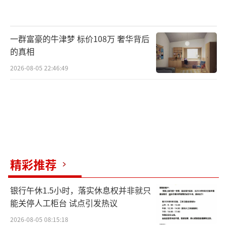
如何避免或延缓肌少症的发生发展？
对于老年人来说，患上肌少症不仅意味着
一群富豪的牛津梦 标价108万 奢华背后
体力下降，肌肉流失带来的跌倒、骨折风险增
的真相
加，才是更大的健康隐患。那有什么办法可以
2026-08-05 22:46:49
避免或延缓肌少症的发生、发展呢？
专家介绍，预防肌少症，饮食和运动缺一
不可。饮食上，要多吃优质蛋白。
《指南》指出，65岁及以上老年人每日蛋
白质摄入量为1.17克每公斤，建议鱼虾类每周3
精彩推荐
00～500克，鸡蛋保证每天1个，奶每天300～5
银行午休1.5小时，落实休息权并非就只
00毫升或相当量的奶制品，大豆每周105克或相
能关停人工柜台 试点引发热议
当量豆制品，畜禽瘦肉每周300～500克，比如
2026-08-05 08:15:18
一位70公斤的老人每天的蛋白质需求量约为82