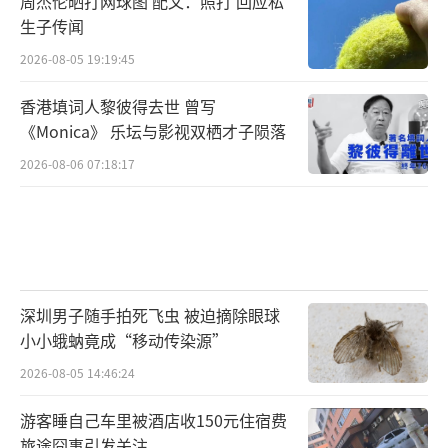
周杰伦晒打网球图 配文：照打 回应私
钟的抗阻运动对延缓肌少症的发展尤为重要。
生子传闻
2026-08-05 19:19:45
香港填词人黎彼得去世 曾写
《Monica》 乐坛与影视双栖才子陨落
2026-08-06 07:18:17
首都医科大学附属北京友谊医院营养科副
深圳男子随手拍死飞虫 被迫摘除眼球
主任医师丁冰杰：
小小蛾蚋竟成“移动传染源”
吃很容易，但很多人蛋白质虽然吃够了，
2026-08-05 14:46:24
却缺少把蛋白质转化成肌肉的关键刺激，就是
游客睡自己车里被酒店收150元住宿费
运动。所以需要我们正确地吃，保证我们优质
旅途囧事引发关注