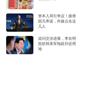
资本入局引争议！接替
因凡蒂诺，外媒点名这
几人
追问交涉进展，李在明
批驻韩美军拖延归还用
地