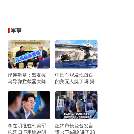
军事
泽连斯基：盟友援
中国军舰发现跟踪
乌导弹拦截器大降
的美无人艇了吗 揭
拦截危机加剧
秘真相背后的物理
与技术逻辑
李在明批驻韩美军
纽约市长登台发言
拖延归还用地说明
遭台下喊嘘 讲了30