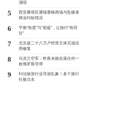
涌现
5
西安雁塔区通报赛格商场与坠楼者
商业纠纷情况
6
平衡“热度”与“底蕴”，让旅行“有回
甘”
7
北京超二十八万户经营主体完成信
用修复
8
乌克兰空军：昨夜未能击落任何一
枚俄罗斯导弹
9
纠治旅游行业导游乱象！多个旅行
社被点名