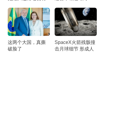
啥 各类理由“几乎就
秒后匆匆离台 听众
是借口”
倒竖拇指
这两个大国，真撕
SpaceX火箭残骸撞
破脸了
击月球细节 形成人
造陨石坑