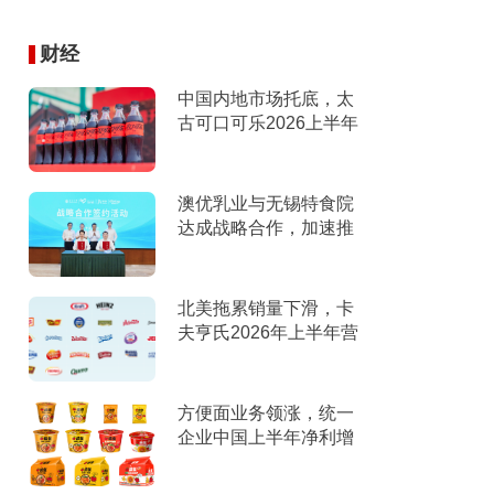
财经
中国内地市场托底，太
古可口可乐2026上半年
营收创新高
澳优乳业与无锡特食院
达成战略合作，加速推
进“全家营养”战略
北美拖累销量下滑，卡
夫亨氏2026年上半年营
收下滑，下调全年指引
方便面业务领涨，统一
企业中国上半年净利增
9%