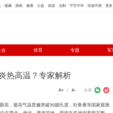
化
援藏
插画
健康
公益
优选
法制
守艺中华
应急中国
更多
社会
体育
专题
军
炎热高温？专家解析
端
A+
微信
A-
微博
分享
新高，最高气温普遍突破30摄氏度，吐鲁番等国家观测