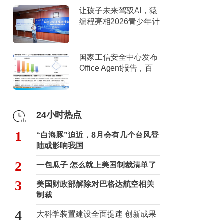
让孩子未来驾驭AI，猿
编程亮相2026青少年计
算机教育年度研讨会
国家工信安全中心发布
Office Agent报告，百
度文库综合排名第一
24小时热点
1
“白海豚”迫近，8月会有几个台风登
陆或影响我国
2
一包瓜子 怎么就上美国制裁清单了
3
美国财政部解除对巴格达航空相关
制裁
4
大科学装置建设全面提速 创新成果