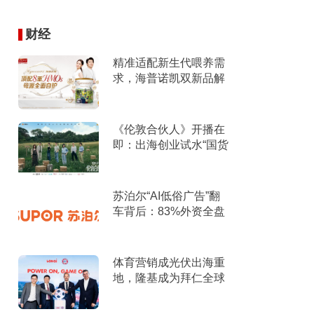
财经
精准适配新生代喂养需
求，海普诺凯双新品解
锁育儿新选择！
《伦敦合伙人》开播在
即：出海创业试水“国货
集群”模式，带动入境消
费反向种草
苏泊尔“AI低俗广告”翻
车背后：83%外资全盘
掌控，陷入流量内卷、
质量频发的负循环
体育营销成光伏出海重
地，隆基成为拜仁全球
官方合作伙伴