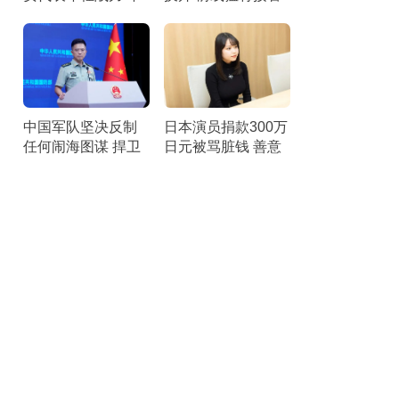
轻世代的期待
补给
中国军队坚决反制
日本演员捐款300万
任何闹海图谋 捍卫
日元被骂脏钱 善意
黄岩岛主权
遭误解