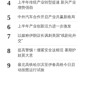
4
上半年传统产业转型提速 新兴产业
增势强劲
5
中外汽车合作开启产业共赢新格局
6
上半年产业创新活力进一步激发
7
以媒称伊朗议长讽刺美国“戏剧化外
交”
8
提高警惕！绷紧安全这根弦 暑期护
娃莫大意
9
最北高铁哈尔滨至伊春高铁今日启
动按图运行试验