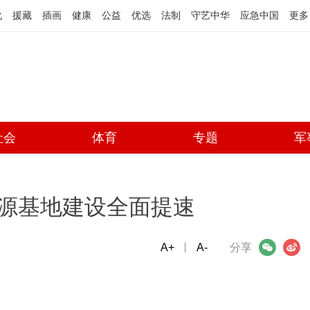
化
援藏
插画
健康
公益
优选
法制
守艺中华
应急中国
更多
社会
体育
专题
军
源基地建设全面提速
A+
微信
A-
微博
分享