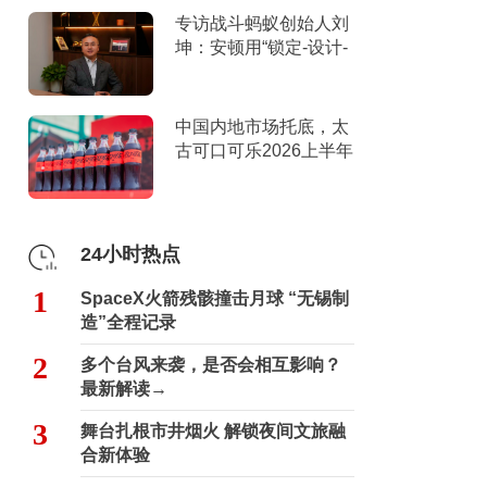
专访战斗蚂蚁创始人刘
坤：安顿用“锁定-设计-
击穿”跑出10倍增长
中国内地市场托底，太
古可口可乐2026上半年
营收创新高
24小时热点
1
SpaceX火箭残骸撞击月球 “无锡制
造”全程记录
2
多个台风来袭，是否会相互影响？
最新解读→
3
舞台扎根市井烟火 解锁夜间文旅融
合新体验