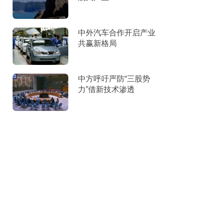
中外汽车合作开启产业
共赢新格局
中方呼吁严防“三股势
力”借新技术渗透