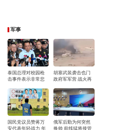
军事
泰国总理对校园枪
胡塞武装袭击也门
击事件表示非常悲
政府军军营 战火再
痛 加强学生心理引
燃引发关注
导
国民党议员赞蒋万
俄军后勤为何突然
安代表年轻战力 年
换帅 前线猛将接管