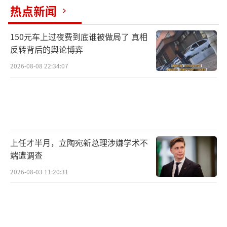
热点新闻
把数据中心“沉”进海里，是破解陆上数
据中心“高耗电、高耗水、高占地”难题的创
150元车上过夜费到底谁被做局了 真相
新尝试。传统数据中心约40%电量用于降温，
反转背后的舆论博弈
而这片海域海水年均温度仅15℃，成为天然散
2026-08-08 22:34:07
热器。
项目负责人陈希怡测算过，这座2.3兆瓦的
海底数据中心，如果按照传统方式，利用淡水
来进行散热，一年淡水消耗量达4万吨，相当于
上任才半月，立陶宛新总理涉嫌学术不
一个普通家庭约100年的用量。项目采用无动力
端遭调查
冷媒循环技术，以海水为冷源带走服务器热
2026-08-03 11:20:31
量，
实现淡水零消耗。