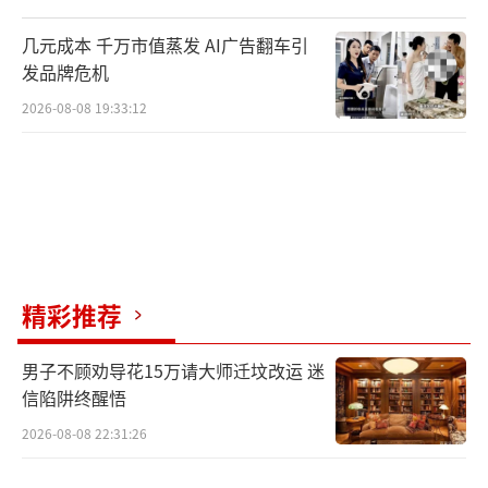
几元成本 千万市值蒸发 AI广告翻车引
发品牌危机
2026-08-08 19:33:12
衡量一个数据中心能耗核心指标叫PUE
精彩推荐
（用电效率），这个数值越接近1就代表能源利
用效率越高。一座建在陆地上的数据中心，PU
男子不顾劝导花15万请大师迁坟改运 迷
E通常在1.4到1.6之间，这座海底数据中心，P
信陷阱终醒悟
UE能达到1.15以下。
2026-08-08 22:31:26