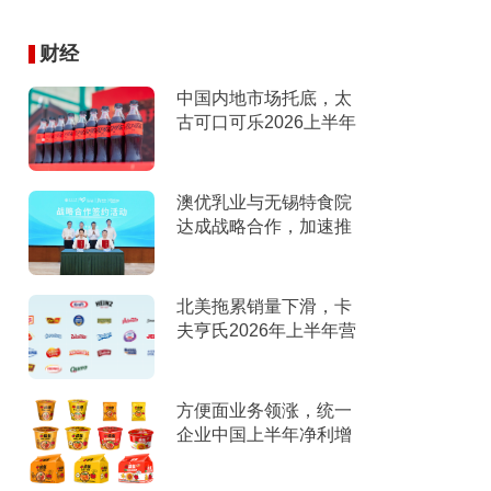
财经
中国内地市场托底，太
古可口可乐2026上半年
营收创新高
澳优乳业与无锡特食院
达成战略合作，加速推
进“全家营养”战略
北美拖累销量下滑，卡
夫亨氏2026年上半年营
收下滑，下调全年指引
方便面业务领涨，统一
企业中国上半年净利增
9%