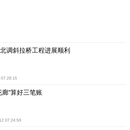
北调斜拉桥工程进展顺利
 07:28:15
花廊”算好三笔账
12 07:24:59