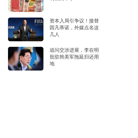
资本入局引争议！接替
因凡蒂诺，外媒点名这
几人
追问交涉进展，李在明
批驻韩美军拖延归还用
地