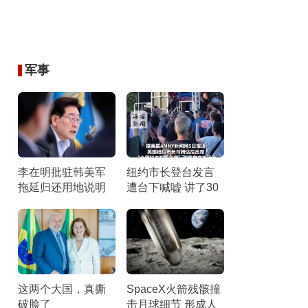
军事
李在明批驻韩美军
纽约市长登台发言
拖延归还用地说明
遭台下喊嘘 讲了30
啥 各类理由“几乎就
秒后匆匆离台 听众
是借口”
倒竖拇指
这两个大国，真撕
SpaceX火箭残骸撞
破脸了
击月球细节 形成人