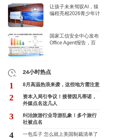
让孩子未来驾驭AI，猿
编程亮相2026青少年计
算机教育年度研讨会
国家工信安全中心发布
Office Agent报告，百
度文库综合排名第一
24小时热点
1
8月高温热浪来袭，这些地方需注意
2
资本入局引争议！接替因凡蒂诺，
外媒点名这几人
3
纠治旅游行业导游乱象！多个旅行
社被点名
4
一包瓜子 怎么就上美国制裁清单了