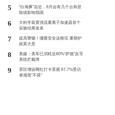
5
“白海豚”迫近，8月会有几个台风登
陆或影响我国
6
大科学装置强流重离子加速器首个
实验结果发表
7
提高警惕！绷紧安全这根弦 暑期护
娃莫大意
8
美媒：美军已消耗近80%“萨德”反导
系统拦截弹
9
景区增设网红打卡景观 67.7%受访
者感觉“不搭”