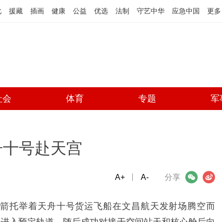
化
援藏
插画
健康
公益
优选
法制
守艺中华
应急中国
更多
社会
体育
专题
军
天舟十号赴天宫
A+
微信
A-
微博
分享
载火箭托举着天舟十号货运飞船在文昌航天发射场腾空而