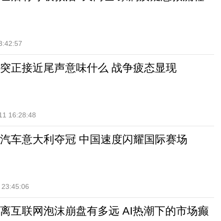
3:42:57
突正接近尾声意味什么 战争疲态显现
11 16:28:48
汽车意大利夺冠 中国速度闪耀国际赛场
 23:45:06
离互联网泡沫崩盘有多远 AI热潮下的市场癫