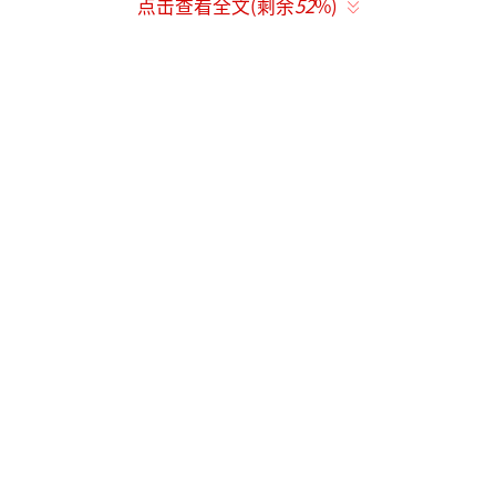
点击查看全文(剩余
52
%)
法处置行为，此时应当对其以非法占用土地论
处。”最高人民法院行政庭二级高级法官阎巍
表示，对于非法占用耕地的建设行为“违建必
罚，拒执必究”。
对于涉及非法占用耕地的合同效力的认
定，司法解释明确规定当事人约定占用耕地建
房、建窑、建坟、挖砂、采石、采矿、取土
等，以及约定买卖、租赁建在耕地上的房屋等
内容违反土地管理法的禁止性规定的，人民法
院应当认定该约定无效。此类合同被认定无效
的，在确定财产返还、折价补偿、赔偿损失
时，人民法院应当按照诚信原则和公平原则，
结合当事人的过错程度，合理确定各方应当承