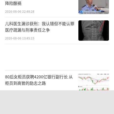
降险酿祸
湾事务办公室、安徽省教育厅、安徽省人力资
2026-08-06 22:48:28
源和社会保障厅主办，超过100家优质国企、上
市公司、知名企业现场参会，满足学校不同专
儿科医生漏诊获刑：我认错但不能认罪
医疗疏漏与刑事责任之争
业毕业生的就业需求。图为工作人员为大学生
提供“一对一”政策解读和求职建议。(胡智慧
2026-08-06 13:45:15
摄/光明图片)
（责任编辑：zx0204）
80后女柜员获聘4200亿银行副行长 从
柜员到高管的励志之路
2026-08-06 15:12:35
中国养老床位“三连降” 供给结构调整
期来临