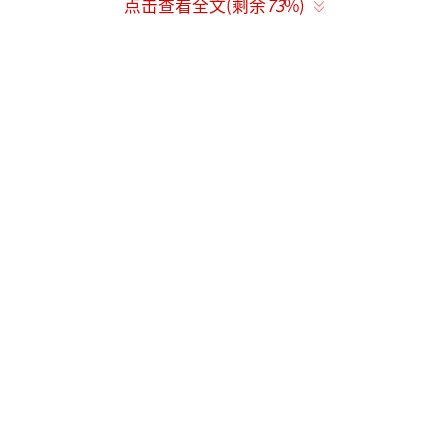
点击查看全文(剩余
73
%)
日前，江苏淮安春季促就业攻坚行动暨江
苏护理职业学院2026届毕业生春季校园招聘会
举办，80余家来自上海、江苏、浙江等地的优
质企事业单位参会，涵盖医院、康复机构、医
药企业、健康管理机构等多个领域，为毕业生
提供就业岗位2000余个。图为大学生与招聘人
员进行交流。(赵启瑞摄/光明图片)