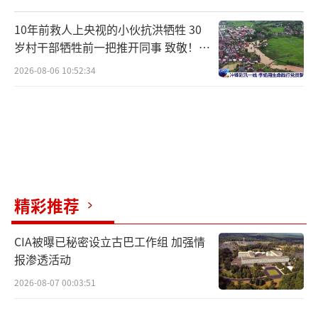
企业参加现场招聘，涵盖理工、文史、经管、
教育、信息技术、现代服务等行业领域，提供
10年前救人上央视的小伙抗洪牺牲 30
就业岗位4780个。图为大学生在了解岗位需
岁村干部牺牲前一把推开同事 致敬！送
别！
求。(孙振嵩摄/光明图片)
2026-08-06 10:52:34
精彩推荐
CIA被曝已秘密设立古巴工作组 加强情
报渗透活动
2026-08-07 00:03:51