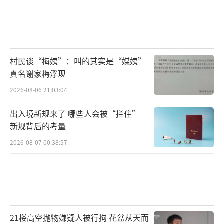
综合服务区咨询就业政策等信息。(高嵩摄/光明
图片)
村民谈“梅姨”：叫的其实是“媒姨”
真名谢家梅浮现
2026-08-06 21:03:04
出入境新规来了 哪些人会被“拦住”
新规背后的考量
2026-08-07 00:38:57
近日，“春暖皖江”2026年安徽共青团服
务青年就业系列活动在安徽工业大学举办。活
21楼高空抛物嫌疑人被行拘 花盆从天而
动由共青团安徽省委员会、安徽省人民政府台