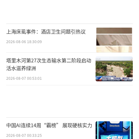
日前，2026年湖北工会就业服务进校园暨
襄阳市高校毕业生专场招聘活动在湖北文理学
院举行，共有180多家用人企业参会，其中本地
上海床虱事件：酒店卫生问题引热议
企业130多家，岗位覆盖汽车、新能源新材料、
2026-08-06 18:30:09
高端装备制造、生物医药、文化体育传媒等领
域。湖北文理学院在现场开设“一站式”求职
塔里木河第27次生态输水第二阶段启动
服务专区，免费为毕业生提供职业妆造、证件
活水滋养绿洲
照拍摄、简历诊断优化与打印等暖心服务。图
2026-08-07 00:53:01
为工作人员在为大学生提供职业妆造服务。(杨
东摄/光明图片)
中国AI连续14周“霸榜” 展现硬核实力
2026-08-07 00:33:25