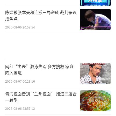
陈熠被张本美和连扳三局逆转 裁判争议
成焦点
2026-08-06 20:59:54
日前，2026年全国城市巡回招聘河南站南
阳专场暨重点产业链招才引智活动在南阳理工
网红“老表”游泳失踪 多方搜救 家庭
陷入困境
学院举办，该院2026届毕业生春季双选会同步
2026-08-07 00:28:16
开展。活动提供8400余个岗位，同步开展网络
云招聘，邀请8家重点企业通过省、市主流媒体
青海拉面告别“兰州拉面” 推进三店合
平台进行“直播带岗”，让求职者在“云
一转型
端”实现与岗位的零距离对接。图为大学生在
2026-08-06 23:57:12