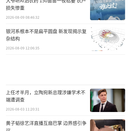
大爷听AI洒农药 150亩苗一夜枯萎 农户
损失惨重
扬州风电产业正是我国出口新动能持续发
2026-08-09 08:46:32
力的缩影，海关统计数据显示，今年前4个月，
我国电动汽车、锂电池、风力发电机组等绿色
银河系根本不是扁平圆盘 新发现揭示复
低碳产品出口分别增长68.1%、43.2%、40.
杂结构
7%，工业机器人出口增长30%。海关总署统计
2026-08-09 12:06:35
分析司司长吕大良表示，我国持续深化国际分
工合作，拓展中间品贸易，发展绿色贸易，为
全球产业升级和绿色发展贡献中国方案。前4个
月，我国中间品出口增长近二成，保持出口增
上任才半月，立陶宛新总理涉嫌学术不
长主动力，绿色低碳产品出口也呈现较高增
端遭调查
速。
2026-08-03 11:20:31
单月进口同比增速均达两位数
黄子韬徐艺洋直播互扇巴掌 边界感引争
议