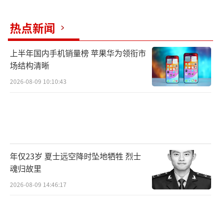
机电产品5.92万亿元，增长17.6%，占我国整
体出口的63.5%，比去年同期提升3.4个百分
热点新闻
点。
上半年国内手机销量榜 苹果华为领衔市
新能源产品出口规模化高增长
场结构清晰
2026-08-09 10:10:43
最新公布的一季度外贸成绩单中，中国新
能源产品出口呈现规模化、多元化、高增长态
势，涵盖新能源汽车、风电、光伏、储能等多
个领域，并已从“产品出口”向“产业出
海”和“生态输出”升级。
年仅23岁 夏士远空降时坠地牺牲 烈士
魂归故里
在长江与京杭大运河交汇处的江苏扬州
2026-08-09 14:46:17
港，长达90多米的风电叶片、数十米高的风电
塔筒正有序吊装，一批批绿色能源装备，通过