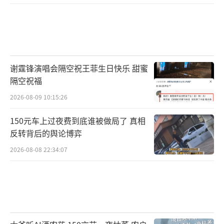
五的龙头企业、与全球领先风电设备生产商合
作解决运输与吊装难题的高技术企业等十多家
风电生产企业。
谢霆锋演唱会隔空祝王菲生日快乐 甜蜜
港口引产业，产业带外贸。今年一季度，
隔空祝福
扬州海关监管出口风电装备88万方，同比增长
2026-08-09 10:15:26
超36%，扬州港成为长三角地区风电设备出海
的重要枢纽。扬州经开区商务局副局长彭培伦
150元车上过夜费到底谁被做局了 真相
反转背后的舆论博弈
表示，风电设备出口增势强劲，始终将优化服
2026-08-08 22:34:07
务效能作为支持外贸发展的核心，精准支持企
业出海，通过“一站式”出海服务中心提供法
律、财税等集成服务。同时，对高精特尖等特
色产品出口，提供7×24小时“一站式”通关办
检服务，让企业的出海步伐迈得更快。