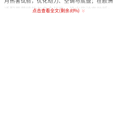
月热害试验，优化动力、空调与底盘；在欧洲
适配严苛排放与安全标准，推出柴油高效版；
点击查看全文(剩余
85
%)
在东南亚适配雨林路况，强化涉水与防腐蚀能
力。他们的车不只“能越野”，更要“好用、
耐用、能融入当地生活”。
紧抓市场需求，通过技术升级、场景创新
深度绑定户外探险、自驾旅游、营地经济等市