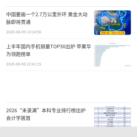
9%。同时，我国产业升级驱动进口结构优化，
人工智能、数据中心、新能源等新质生产力发
中国要画一个2.7万公里外环 黄金大动
展，带动芯片、存储、服务器等高端产品进口
脉即将贯通
增长。今年前4个月，我国进口机电产品2.76万
2026-08-09 13:14:56
亿元，增长23.6%，占我国进口总值的39.
上半年国内手机销量TOP30出炉 苹果华
9%。海关总署统计分析司司长吕大良称，今年
为领跑榜单
以来，我国每个月的进口同比增速均达到了两
2026-08-08 22:41:15
位数。中国是全球最大、最具潜力的消费市场
之一，积极扩大进口，让各国更好分享中国机
遇。
（责任编辑：zx0204）
2026“未录满”本科专业排行榜出炉
会计学居首
2026-08-09 09:11:38