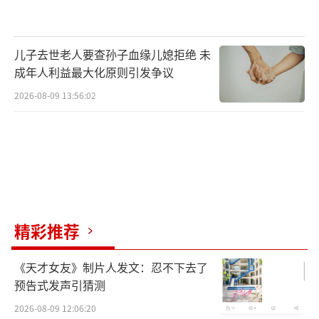
长江黄金水道衔接的“海上走廊”扬帆出海，
驶向全球。
儿子去世老人要查孙子血缘儿媳拒绝 未
成年人利益最大化原则引发争议
2026-08-09 13:56:02
依托区位优势，扬州创新打造“前港—中
仓—后产”发展模式，已建成从风电叶片、塔
精彩推荐
筒到整机的完整产业链。塔筒下线后不到1公里
《天才女友》制片人发文：忍不下去了
即可抵港装船，综合物流成本降低15%。完整
预告式发声引猜测
风电产业链与物流成本优势进一步吸引企业集
2026-08-09 12:06:20
聚，目前这里汇集了智能风机出货量居全球第