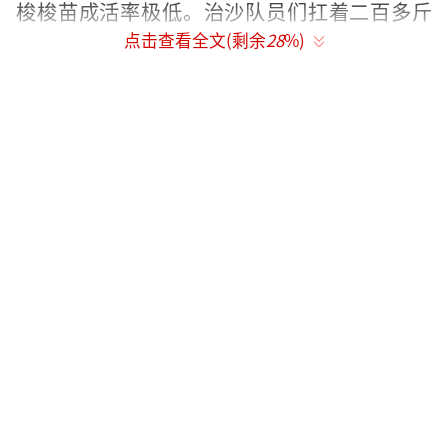
梭梭苗成活率极低。治沙队员们扛着二百多斤
点击查看全文(剩余
28
%)
重的梭梭苗、芦苇秆和铁锨，在沙漠中反复开
沟、铺草方格、补种梭梭。
如今梭梭林已与人比肩，紧挨铁轨的草方
格牢牢锁住流沙，梯次防沙体系成形见效。一
道道绿色屏障不仅守护着世界首条环沙漠铁路