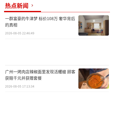
热点新闻
一群富豪的牛津梦 标价108万 奢华背后
的真相
2026-08-05 22:46:49
同时，育秧田里，一台几十米长的移动式
水稻秧苗输送机横跨其中。农户们将秧盘放在
传送带上运输，它可以实现长距离、跨水田、
广州一烤肉店辣椒面里发现活蠼螋 顾客
自动传送秧盘，提高了运输效率，省去了人工
获赔千元并获赠套餐
搬运耗时耗力。有一句农谚，“秧好半年稻，
2026-08-05 17:13:34
苗好七分收”。从育秧到插秧，靠着科技手
段，让种田更加省力省时，粮食产量也更有保
证。