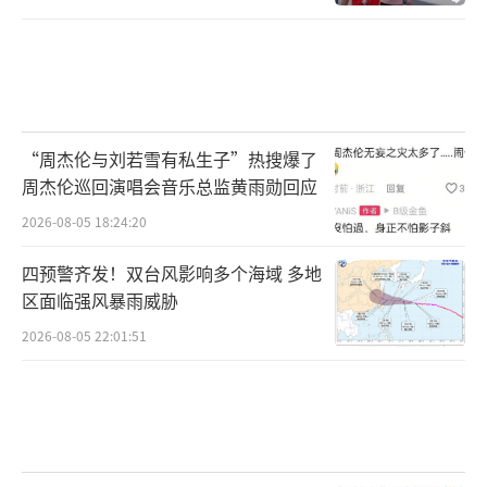
夏季多雨，小麦过高易因风倒伏，不利于生
长。因此，当地多选用抗旱、抗倒伏的品种。
在抽穗期，可以基本判断今年的长势与收成。
以眼前这根麦穗为例，上面结了32颗麦粒，麦
穗长约10厘米。经验表明，每穗麦粒在30至35
“周杰伦与刘若雪有私生子”热搜爆了
粒之间，即属长势良好。后续再经过灌浆阶
周杰伦巡回演唱会音乐总监黄雨勋回应
段，小麦将颗粒饱满，迎来丰收。
2026-08-05 18:24:20
北斗导航助力“一喷三防”机械化率提升
四预警齐发！双台风影响多个海域 多地
区面临强风暴雨威胁
2026-08-05 22:01:51