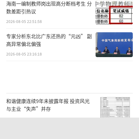
海南一编制教师岗出现高分断档考生 分
数差距引热议
在小麦抽穗期，最重要的管理措施便
2026-08-05 22:51:58
是“一喷三防”。通过喷洒叶面肥，促进小麦
健壮生长，此时也是防控病虫害的关键时期。
专家分析东北比广东还热的“元凶” 副
高异常偏北偏强
目前，农技中心正在采用无人机飞防作业。值
得一提的是，通过为无人机配备北斗导航系
2026-08-05 23:16:18
统，农技人员只需提前在系统中设定飞行距
离、高度、喷洒用量等参数，无人机即可自动
作业，既提高了作业效率，也降低了人工成
本。此外，当地在小麦种植前期，集中推广测
和谐健康连续9年未披露年报 投资风光
土配方施肥、宽幅匀播等技术，并运用精量播
与主业“失声”并存
种机、联合收获机等机械，使关键技术覆盖率
2026-08-05 23:00:03
达95%以上，有效提升了种粮的科技含量。
为何说宇树工位盛产千万富豪 最年轻千