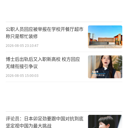
小麦的优势产区。灵台县地处黄土高原沟壑
区，耕地以“塬”为主。所谓“塬”，就是土
地经流水长期冲刷切割后，形成的一块块四周
公职人员回应被举报在学校开餐厅超市
陡峭、顶部平坦的地块，是西北地区较为肥沃
称只是帮忙装修
的耕地类型。在灵台，45%的耕地属于塬区，
2026-08-05 23:10:47
全县粮食播种面积稳定在77.5万亩以上，年均
种植小麦25万亩。
博士后出轨后又入职新高校 校方回应
无缝衔接引争议
小麦长个出麦穗麦粒长势良好
2026-08-05 15:00:03
评论员：日本卯足劲要跟中国对抗到底
坚定视中国为最大挑战