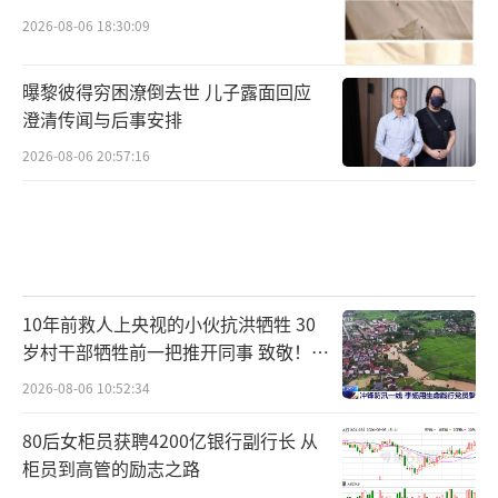
2）
2026-08-06 18:30:09
曝黎彼得穷困潦倒去世 儿子露面回应
澄清传闻与后事安排
2026-08-06 20:57:16
10年前救人上央视的小伙抗洪牺牲 30
岁村干部牺牲前一把推开同事 致敬！送
别！
2026-08-06 10:52:34
80后女柜员获聘4200亿银行副行长 从
柜员到高管的励志之路