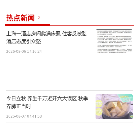
热点新闻
上海一酒店房间爬满床虱 住客反被怼
酒店态度引众怒
陶岔渠首枢纽工程，不仅可以向北方供
2026-08-06 17:16:24
水，还兼顾发电功能。在枢纽电厂内，智能巡
检机器人沿着固定路线不间断巡检，实时监测
设备温度、识别运行状态、智能报警预警，实
现配电室全方位、无死角监控。
今日立秋 养生千万避开六大误区 秋季
养肺正当时
在位于北京的中线总调度大厅，调度人员2
4小时坚守岗位，实时监控全线水情、工情。
2026-08-07 07:41:58