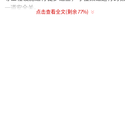
一道安全关。
点击查看全文(剩余
77
%)
为守好源头水质，陶岔渠首水质自动站全
面升级监测能力，引进物联网、人工智能等先
进技术，24小时不间断守护水质安全，不断提
升运行管护能力和水平。