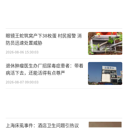
设者坚守在襄阳谷城县的施工一线，在8标20号
隧洞内，检修工人正对“江汉龙安号”进行全
方位“体检”。
中国南水北调集团江汉水网建设开发有限
眼镜王蛇筑窝产下38枚蛋 村民报警 消
防员迅速处置威胁
公司引江补汉工程建设管理三部质量安全处处
长张伟：这相当于给设备做一次深度的系统性
2026-08-06 15:30:03
体检，及时消除隐患，保障节后以最佳工况投
退休肿瘤医生办厂招尿毒症患者：带着
入高强度掘进，为高质量推进工程建设打好基
病活下去，还能活得有点尊严
础。
2026-08-07 09:00:03
截至目前，引江补汉工程主隧洞掘进已超
过18公里，支洞掘进超过35公里。全线10台TB
M已有8台实现始发掘进，形成了“多点多机协
同、地下集群作业”的攻坚态势。
（责任编辑：007
上海床虱事件：酒店卫生问题引热议