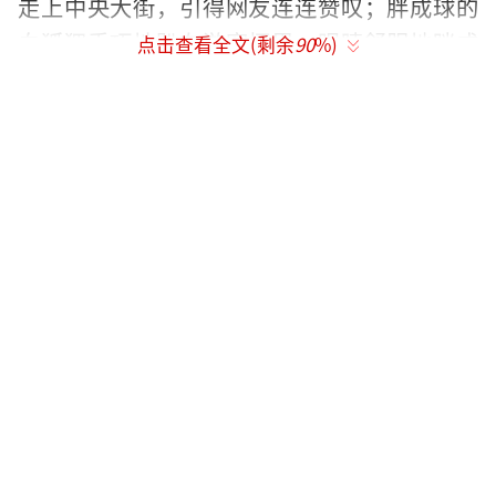
走上中央大街，引得网友连连赞叹；胖成球的
白狐狸乖巧地趴在游客怀里，眼睛舒服地眯成
点击查看全文(剩余
90
%)
一条线，网友笑称“质疑纣王、理解纣王、成
为纣王”；哈药六厂开放免费参观，芭蕾舞演
员在富丽堂皇的大厅翩翩起舞，网友大呼“这
下谁还分得清哈药六厂和卢浮宫”；还有精致
的切片冻梨摆盘、索菲亚教堂上空的人造月
亮……
在刚刚过去的这个冬天，哈尔滨火了，成
为一座名副其实的“网红城市”：据新浪旗下
微热点研究院数据，自2023年12月下旬，哈尔
滨旅游的信息推送开始发力并保持领先优势，
全网信息量超千万条，同比增长4倍。