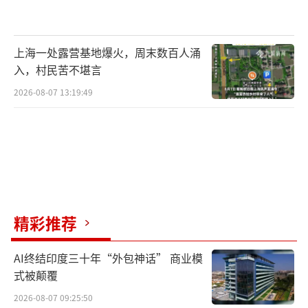
了一种无需面对面也能交流的社会网络。在这
个网络中，所有网友都有描述一座城市的权
上海一处露营基地爆火，周末数百人涌
利。关于它的信息流动起初可能杂乱无序，但
入，村民苦不堪言
慢慢汇聚到一些节点上，这些节点最后就会成
2026-08-07 13:19:49
为关于网红城市的“话题”。此后，叠加新媒
体时代信息的高速传播，一个具有话题度的城
市就会以很强的冲击性和爆发力形成一座“网
红城市”。”中山大学旅游学院副教授黄琢玮
分析。
黄琢玮以团队调研的例子作解释，“比如
精彩推荐
网友经常讨论大唐不夜城、不倒翁小姐姐、陕
AI终结印度三十年“外包神话” 商业模
西凉皮等，但最终爆发的聚焦点是在“长
式被颠覆
安”，也就是说作为“网红城市”的西安，其
2026-08-07 09:25:50