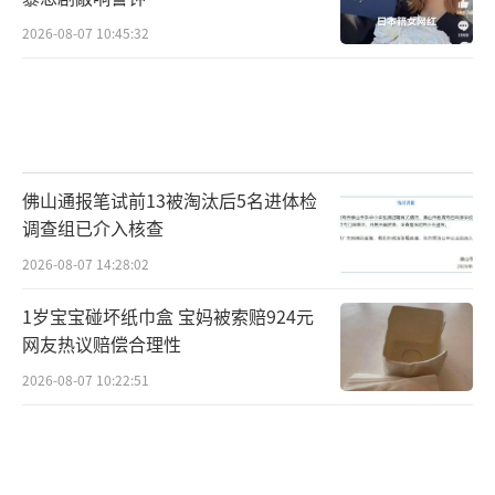
深入了解当地的整体城市风貌。网剧《隐秘的
2026-08-07 10:45:32
角落》拍摄时在广东湛江赤坎老街取景。赤坎
老街所属街道邀请文史专家为志愿服务队进行
培训，以便志愿者向游人讲解老街历史和文化
底蕴。
佛山通报笔试前13被淘汰后5名进体检
去年古装剧《长月烬明》收视率喜人，细
调查组已介入核查
心的网友发现剧中墨河蚌族公主桑酒和东海蛟
2026-08-07 14:28:02
龙冥夜两个角色，恰好对应安徽蚌埠的两大地
标建筑——张公山公园河蚌姑娘雕像、龙子湖畔
1岁宝宝碰坏纸巾盒 宝妈被索赔924元
网友热议赔偿合理性
中国南北分界线标志，因此纷纷涌入蚌埠。蚌
2026-08-07 10:22:51
埠顺势开设《长月烬明》旅游专线，并在热门
地点设置角色立牌供拍照留念；蚌埠市博物馆
还开发了电视剧联名定制徽章。在与剧集联动