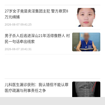
之外，蚌埠也大力宣传当地特色小吃，一盘小
龙虾、一杯冰酒酿、一份烧饼夹里脊，有网友
27岁女子竟是卖淫集团主犯 警方悬赏8
直言：“我特意来蚌埠看冥夜和桑酒，吃
万元缉捕
了“皖C三件套”，这个假期过得很开心。”
2026-08-07 09:41:25
不难发现，一座网红城市无论因何走红，
男子杀人后逃进深山21年活得像野人 村
都在尝试走文旅融合的路径，让旅客在“网红
民一句话牵出线索
城市”的“话题”“关键词”之外留下更多记
2026-08-07 10:41:31
忆。
“很多外国游客就是在旅游中认识我们中
国历史文化的。文旅融合能够将优秀历史文化
与富有特色的旅游景点相结合，展现中国优秀
儿科医生漏诊获刑：我认错但不能认罪
医疗疏漏与刑事责任之争
文化内涵和精神力量，这也是讲好中国故事的
一个重要方式。”黄琢玮认为。
2026-08-06 13:45:15