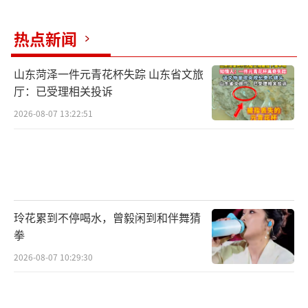
昕看来，在市民和游客对城市空间文化现有认
热点新闻
知基础上，挖掘、放大空间和文化活动特色，
从而形成该城市的标志性文化概念。这种文化
山东菏泽一件元青花杯失踪 山东省文旅
概念借由社交媒体广泛传播，形成大众对城市
厅：已受理相关投诉
的“不在场关注”和“在场体验”。“例如喝
2026-08-07 13:22:51
一杯茶颜悦色，排一顿文和友，这些都是长沙
的标志性消费符号。”王昕表示，不在长沙的
游客通过网络围观进行“不在场关注”，来到
长沙的游客通过打卡拍照上传社交媒体的方式
玲花累到不停喝水，曾毅闲到和伴舞猜
分享“在场体验”，这一过程循环传导，吸引
拳
越来越多游客成为自发参与和打造“网红城
2026-08-07 10:29:30
市”的重要力量。
“新媒体加速发展的时代，社交媒介构建