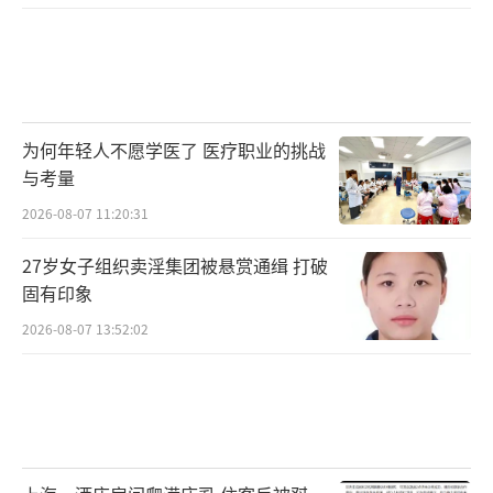
话题、关键词是“长安”。”黄琢玮表示，在
社交网络这个虚拟世界里，网友拥有更大的想
象空间，比如说“长安”会联想到大唐盛世，
说“南京”会联想到“南朝四百八十寺，多少
楼台烟雨中”，旅游尚未成行时，这些想象就
为何年轻人不愿学医了 医疗职业的挑战
会在脑海涌现，无比丰富，也加强了“网红城
与考量
市”的话题度。
2026-08-07 11:20:31
27岁女子组织卖淫集团被悬赏通缉 打破
固有印象
文旅融合，体验当地风土人情
2026-08-07 13:52:02
如何博得更多游客欢心？“网红城市”深
谙个中门道。
以海上丝绸之路起点著称的福建泉州，结