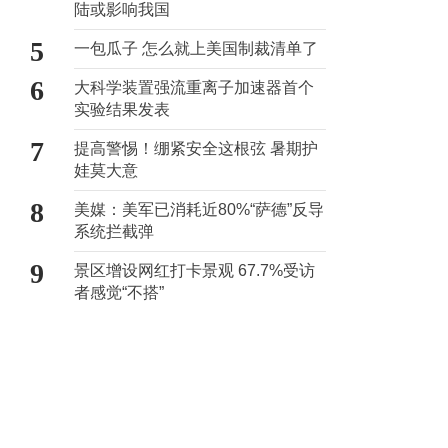
陆或影响我国
5
一包瓜子 怎么就上美国制裁清单了
6
大科学装置强流重离子加速器首个
实验结果发表
7
提高警惕！绷紧安全这根弦 暑期护
娃莫大意
8
美媒：美军已消耗近80%“萨德”反导
系统拦截弹
9
景区增设网红打卡景观 67.7%受访
者感觉“不搭”