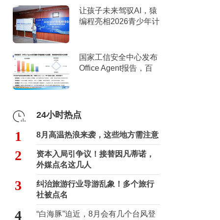
让孩子未来驾驭AI，猿
编程亮相2026青少年计
算机教育年度研讨会
国家工信安全中心发布
Office Agent报告，百
度文库综合排名第一
24小时热点
1
8月高温热浪来袭，这些地方需注意
2
资本入局引争议！接替因凡蒂诺，
外媒点名这几人
3
纠治旅游行业导游乱象！多个旅行
社被点名
4
“白海豚”迫近，8月会有几个台风登