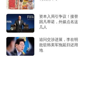
资本入局引争议！接替
因凡蒂诺，外媒点名这
几人
追问交涉进展，李在明
批驻韩美军拖延归还用
地