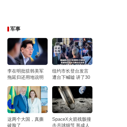
军事
李在明批驻韩美军
纽约市长登台发言
拖延归还用地说明
遭台下喊嘘 讲了30
啥 各类理由“几乎就
秒后匆匆离台 听众
是借口”
倒竖拇指
这两个大国，真撕
SpaceX火箭残骸撞
破脸了
击月球细节 形成人