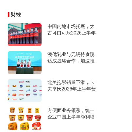
财经
中国内地市场托底，太
古可口可乐2026上半年
营收创新高
澳优乳业与无锡特食院
达成战略合作，加速推
进“全家营养”战略
北美拖累销量下滑，卡
夫亨氏2026年上半年营
收下滑，下调全年指引
方便面业务领涨，统一
企业中国上半年净利增
9%