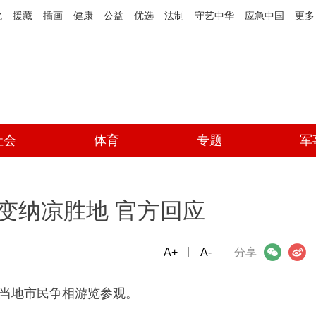
化
援藏
插画
健康
公益
优选
法制
守艺中华
应急中国
更多
社会
体育
专题
军
变纳凉胜地 官方回应
A+
微信
A-
微博
分享
当地市民争相游览参观。