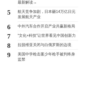
最新解读→
5
航天竞争加剧，日本砸14万亿日元
发展航天产业
6
中外汽车合作开启产业共赢新格局
7
“文化+科技”让世界看见中国创新力
8
拉脱维亚关闭与白俄罗斯的边境
9
美国中学枪击案少年枪手被判终身
监禁