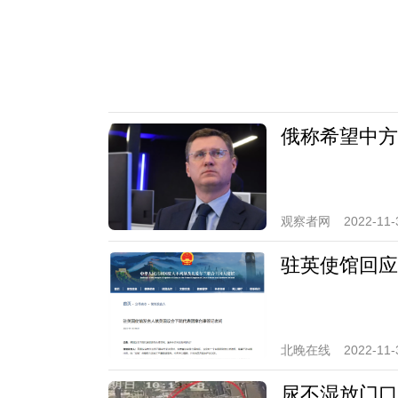
俄称希望中方
观察者网
2022-11-
驻英使馆回应
北晚在线
2022-11-
尿不湿放门口