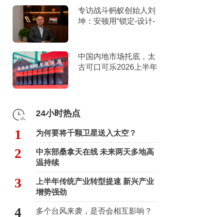
专访战斗蚂蚁创始人刘
坤：安顿用“锁定-设计-
击穿”跑出10倍增长
中国内地市场托底，太
古可口可乐2026上半年
营收创新高
24小时热点
1
为何要将千颗卫星送入太空？
2
中东部桑拿天在线 未来两天多地高
温持续
3
上半年传统产业转型提速 新兴产业
增势强劲
4
多个台风来袭，是否会相互影响？