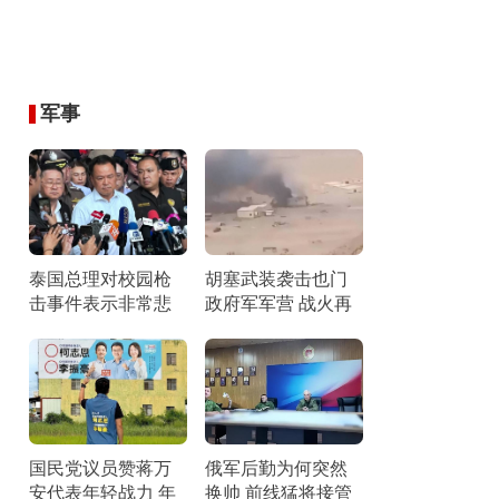
军事
泰国总理对校园枪
胡塞武装袭击也门
击事件表示非常悲
政府军军营 战火再
痛 加强学生心理引
燃引发关注
导
国民党议员赞蒋万
俄军后勤为何突然
安代表年轻战力 年
换帅 前线猛将接管