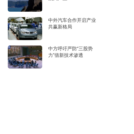
中外汽车合作开启产业
共赢新格局
中方呼吁严防“三股势
力”借新技术渗透