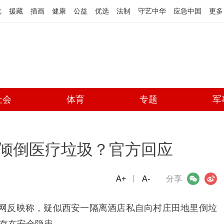
化
援藏
插画
健康
公益
优选
法制
守艺中华
应急中国
更多
社会
体育
专题
军
倾倒医疗垃圾？官方回应
A+
微信
A-
微博
分享
广网反映称，疑似西安一隔离酒店私自向村庄田地里倒垃