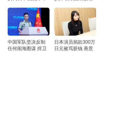
轻世代的期待
补给
中国军队坚决反制
日本演员捐款300万
任何闹海图谋 捍卫
日元被骂脏钱 善意
黄岩岛主权
遭误解