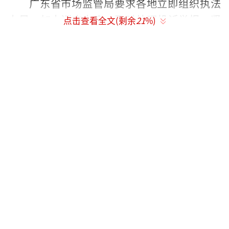
广东省市场监管局要求各地立即组织执法
力量，加大巡查力度，及时处理投诉举报，坚
点击查看全文(剩余
21
%)
决打击捏造、散布涨价信息，哄抬价格，推动
价格过高上涨等不正当价格行为。
（责任编辑：李皓
CN002）