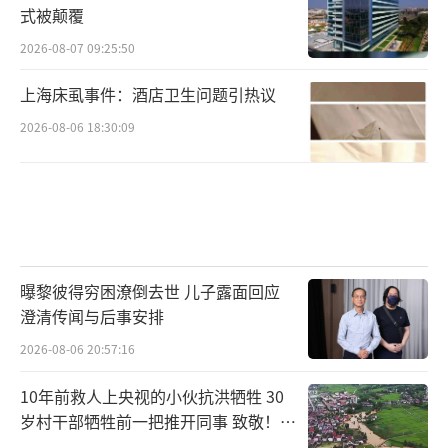
式被颠覆
2026-08-07 09:25:50
上海床虱事件：酒店卫生问题引热议
2026-08-06 18:30:09
曝黎彼得穷困潦倒去世 儿子露面回应
澄清传闻与后事安排
2026-08-06 20:57:16
10年前救人上央视的小伙抗洪牺牲 30
岁村干部牺牲前一把推开同事 致敬！送
别！