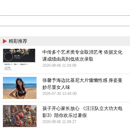
Server:
cms-9-156
Date:
2026/08/07 09:46:24
台湾网友的愤怒其实不无道理，因为台军的种种做法也是让
Powered by China
人啼笑皆非。此前，有台媒报道称，台军要用“充气战车”来反
大陆侦查。然而这些“假战车”“近看就像一个大型沙发”，手一
China
按就会凹下一块。更不可思议的是，这些“假武器”竟然还有一
精彩推荐
个系列，包括木制的“云豹甲车”、M41D战车以及“假士兵”。
中传多个艺术类专业取消艺考 依据文化
看到这里，网友纷纷大笑“这都什么玩意啊？”
课成绩由高到低依次录取
2026-08-06 11:04:08
张馨予海边比基尼大片慵懒性感 身姿曼
充气战车（图源：台媒）
妙尽显女人味
而台军在导弹试射时发生的事故真不少。2017年，继两枚“霍
2026-07-30 13:44:00
克”地空导弹药柱燃烧坠落，空军IDF战机发射“天剑-2”空空导
弹点火失败直接坠海后，台军又传出在试射“雄风-3”超音速反
孩子开心家长放心 《汪汪队立大功大电
影3》陪你欢乐过暑假
舰导弹时有一枚坠海的丑闻。“三军”主战装备导弹在短时间内
2026-08-06 11:09:27
连续曝出多次发射失败的消息，在台军历史上也属罕见。