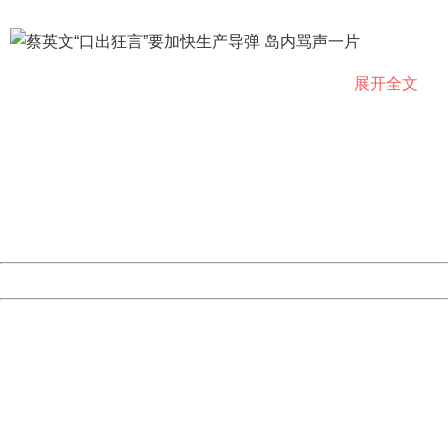
展开全文
404 Not Found
Sorry for the inconvenience.
Please report this message and include the following
更有台湾网民提到“中国台北真的不要跟祖国对着干”。
information to us.
Thank you very much!
URL:
http://3g.china.com:8080/act/news/945/20190125/35087
Server:
cms-9-156
Date:
2026/08/07 09:46:24
蔡英文在军事上搞“小动作”已不是什么新鲜事了，不过每一
Powered by China
次，都会被岛内网友声讨。15日，台军部署在台湾东部地区
China
花莲的“天弓-3”导弹阵地首次对外曝光。蔡英文在社交网站发
文叫嚣“这代表我们因应‘敌情’动态，增加对东部空防的重
404 Not Found
Sorry for the inconvenience.
视”，“让大家看看台军的战力，台军导弹的厉害。”对此，岛
Please report this message and include the following
内网友讽刺称，“要死自己去死，别拉老百姓陪葬”“蔡英文的
information to us.
Thank you very much!
诈骗术也很厉害！”
URL:
http://3g.china.com:8080/act/news/945/20190125/35087