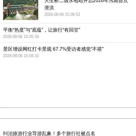
天生桥二级水电站开启2026年汛期首次
泄洪
2026-08-06 15:06:52
平衡“热度”与“底蕴”，让旅行“有回甘”
2026-08-06 15:05:34
景区增设网红打卡景观 67.7%受访者感觉“不搭”
2026-08-06 15:04:10
404 Not Found
Sorry for the inconvenience.
Please report this message and include the following
information to us.
Thank you very much!
URL:
http://3g.china.com:8080/act/news/945/20190125/35087
Server:
cms-9-156
Date:
2026/08/07 09:46:24
Powered by China
China
纠治旅游行业导游乱象！多个旅行社被点名