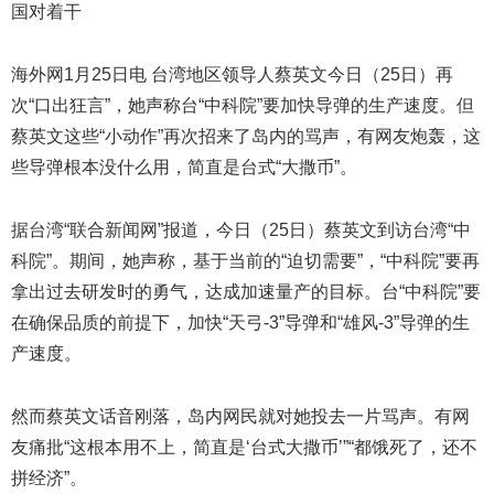
国对着干
海外网1月25日电 台湾地区领导人蔡英文今日（25日）再
次“口出狂言”，她声称台“中科院”要加快导弹的生产速度。但
蔡英文这些“小动作”再次招来了岛内的骂声，有网友炮轰，这
些导弹根本没什么用，简直是台式“大撒币”。
据台湾“联合新闻网”报道，今日（25日）蔡英文到访台湾“中
科院”。期间，她声称，基于当前的“迫切需要”，“中科院”要再
拿出过去研发时的勇气，达成加速量产的目标。台“中科院”要
在确保品质的前提下，加快“天弓-3”导弹和“雄风-3”导弹的生
产速度。
然而蔡英文话音刚落，岛内网民就对她投去一片骂声。有网
友痛批“这根本用不上，简直是‘台式大撒币’”“都饿死了，还不
拼经济”。