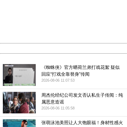
404 Not Found
Sorry for the inconvenience.
对于台当局无视民生经济下滑，却穷兵黩武的事实，中国国
Please report this message and include the following
information to us.
民党前主席洪秀柱批评称，民进党总爱说“顾台湾”、“爱台
Thank you very much!
湾”，结果他们把台湾“顾”成这样，让台湾百姓越来越凄惨，
URL:
http://3g.china.com:8080/act/news/945/20190125/35087
Server:
cms-9-156
连民众最卑微的要求“安居乐业”，蔡当局都做不到。洪秀柱强
Date:
2026/08/07 09:46:24
调，以前生活在台湾，民众对未来都是充满了希望，如今民
Powered by China
众对未来只剩迷惘，我们期盼的和谐社会，蔡当局能听见
吗？光是嘴巴讲“顾台湾、爱台湾”是没有用的。
China
《蜘蛛侠》官方晒荷兰弟打戏花絮 疑似
针对台军的各种动作，大陆方面已经进行过多次表态。国台
回应“打戏全靠替身”传闻
2026-08-06 11:07:53
办发言人安峰山曾表示，我们一直强调，两岸关系和平发展
才是维护台海和平稳定的根本保障。这是大家都很清楚的道
周杰伦经纪公司发文否认私生子传闻：纯
理。国防部新闻发言人吴谦大校也在2018年12月国防部例行
属恶意造谣
记者会上强调，“以武拒统”只有死路一条。（海外网罗伊晴）
2026-08-06 11:05:58
责任编辑：李皓 CN002
张萌泳池美照让人大饱眼福！身材性感火