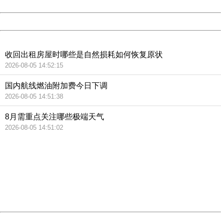
Date:
2026/08/07 09:46:24
Powered by China
China
收回出租房屋时哪些是自然损耗如何恢复原状
2026-08-05 14:52:15
国内航线燃油附加费今日下调
2026-08-05 14:51:38
8月需重点关注哪些极端天气
2026-08-05 14:51:02
404 Not Found
Sorry for the inconvenience.
Please report this message and include the following
information to us.
Thank you very much!
URL:
http://3g.china.com:8080/act/news/945/20190125/35087
Server:
cms-9-156
Date:
2026/08/07 09:46:24
Powered by China