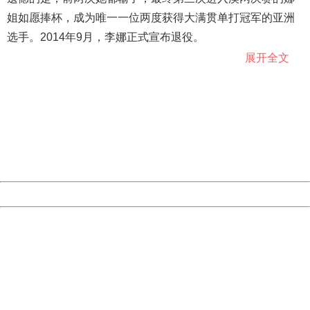
姐如愿捧杯，成为唯一一位两度获得大满贯单打冠军的亚洲
选手。2014年9月，李娜正式宣布退役。
展开全文
404 Not Found
Sorry for the inconvenience.
Please report this message and include the following
根据名人堂的资格，一名球员在退役五年后才有资格提名名
information to us.
Thank you very much!
人堂。官方投票组由记者、历史学家、名人堂成员以及其他
URL:
http://3g.china.com:8080/act/news/945/20190121/35046
专家组成，候选人必须获得75%或更多的选票才能成功入选
Server:
cms-9-156
Date:
2026/08/08 23:06:11
国际网球名人堂。
Powered by China
此外，不同于以往的是，今年来自世界各地的球迷也被邀请
China
投票，在粉丝投票中票数高的候选人们将获得加分。李娜是
404 Not Found
名人堂史上首位获得粉丝投票第一名的球员。而除了李娜之
Sorry for the inconvenience.
外，来自法国的玛丽·皮尔斯和来自俄罗斯的卡费尔尼科夫也
Please report this message and include the following
information to us.
入选了今年的名人堂。
Thank you very much!
URL:
http://3g.china.com:8080/act/news/945/20190121/35046