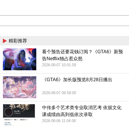
Server:
cms-9-156
Date:
2026/08/08 23:06:11
Powered by China
China
精彩推荐
在入围名人堂之前，娜姐也重温澳网征战的感觉，1月20日她
看个预告还要花钱订阅？《GTA6》新预
在元老赛中和比利时双姝之一的克里斯特尔斯携手出战，她
告Netflix独占惹众怒
们2：0的比分战胜达文波特/斯塔布斯的组合，斩获首场小组
2026-08-07 10:01:59
赛的胜利。
《GTA6》加长版预览8月28日播出
昔日是一起隔网相对多年的好友，如今都是妈妈们，老友相
2026-08-07 09:58:00
见已经不提胜负，这场元老赛完全是怀旧。比赛中，最大的
亮点在于超过七成上座率的粉丝，有一球迷高喊：“我们爱你
中传多个艺术类专业取消艺考 依据文化
娜姐！”得到全场观众掌声，娜姐也笑着感谢。
课成绩由高到低依次录取
2026-08-06 11:04:08