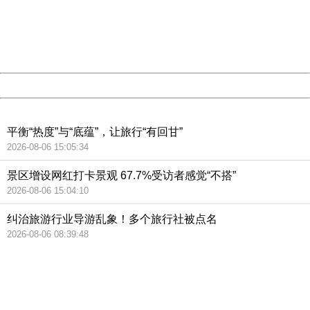
information to us.
Thank you very much!
URL:
http://3g.china.com:8080/act/news/945/20190121/35046
Server:
cms-9-156
Date:
2026/08/08 23:06:11
Powered by China
China
平衡“热度”与“底蕴”，让旅行“有回甘”
2026-08-06 15:05:34
景区增设网红打卡景观 67.7%受访者感觉“不搭”
2026-08-06 15:04:10
纠治旅游行业导游乱象！多个旅行社被点名
2026-08-06 08:39:48
404 Not Found
Sorry for the inconvenience.
Please report this message and include the following
information to us.
Thank you very much!