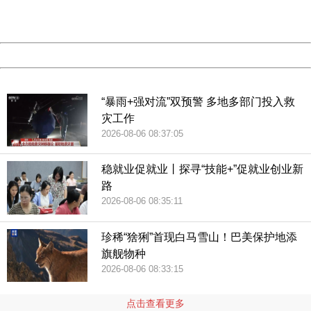
URL:
http://3g.china.com:8080/act/news/945/20190121/35046
Server:
cms-9-156
Date:
2026/08/08 23:06:11
Powered by China
China
“暴雨+强对流”双预警 多地多部门投入救
灾工作
2026-08-06 08:37:05
稳就业促就业丨探寻“技能+”促就业创业新
路
2026-08-06 08:35:11
珍稀“猞猁”首现白马雪山！巴美保护地添
旗舰物种
2026-08-06 08:33:15
点击查看更多