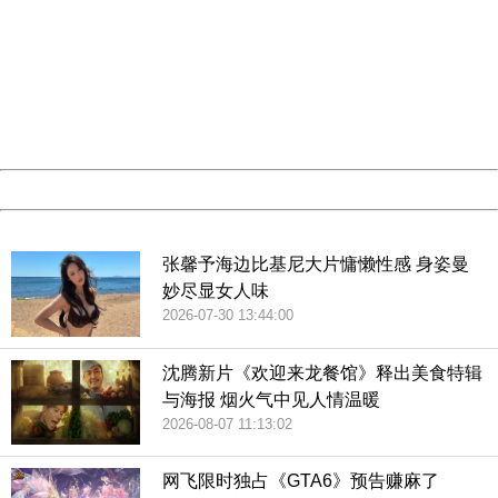
李娜退役后，她的成就没有人超越，不过，随着锦织圭、大
404 Not Found
Sorry for the inconvenience.
阪直美等日本球员的闪耀也让亚洲网球并不孤独。
Please report this message and include the following
information to us.
Thank you very much!
URL:
http://3g.china.com:8080/act/news/945/20190121/35046
Server:
cms-9-156
Date:
2026/08/08 23:06:11
责任编辑：孙启浩 CN037
Powered by China
China
张馨予海边比基尼大片慵懒性感 身姿曼
妙尽显女人味
2026-07-30 13:44:00
沈腾新片《欢迎来龙餐馆》释出美食特辑
与海报 烟火气中见人情温暖
2026-08-07 11:13:02
网飞限时独占《GTA6》预告赚麻了