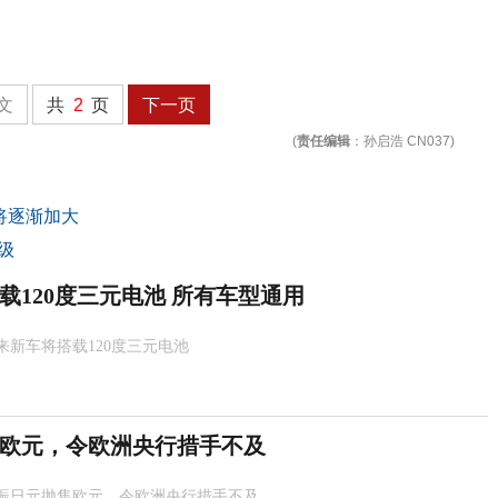
文
共
2
页
下一页
(
责任编辑
：孙启浩 CN037)
将逐渐加大
级
载120度三元电池 所有车型通用
来新车将搭载120度三元电池
欧元，令欧洲央行措手不及
振日元抛售欧元，令欧洲央行措手不及