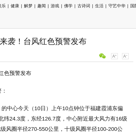
娱乐
|
健康
|
解梦
|
趣闻
|
游戏
|
佛学
|
古诗词
|
生活
|
守艺中华
|
国
”来袭！台风红色预警发布
风红色预警发布
警：
）的中心今天（10日）上午10点钟位于福建霞浦东偏
纬24.3度，东经126.7度，中心附近最大风力有16级
风圈半径270-550公里，十级风圈半径100-200公