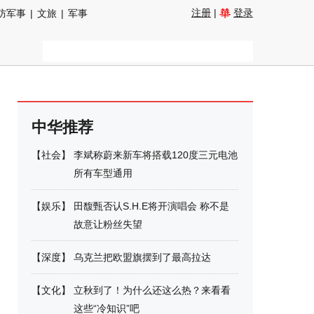
注册
|
登录
防军事
|
文旅
|
军事
中华推荐
【
社会
】
李斌称蔚来新车将搭载120度三元电池
所有车型通用
【
娱乐
】
田馥甄否认S.H.E将开演唱会 称不是
故意让粉丝失望
【
深度
】
乌克兰把欧盟旗摆到了最高拉达
【
文化
】
立秋到了！为什么还这么热？来看看
这些“冷知识”吧