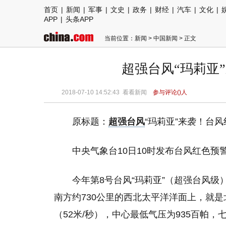
首页
|
新闻
|
军事
|
文史
|
政务
|
财经
|
汽车
|
文化
|
APP
|
头条APP
当前位置：
新闻
>
中国新闻
> 正文
超强台风“玛莉亚
2018-07-10 14:52:43
看看新闻
参与评论(
)人
原标题：
超强台风
“玛莉亚”来袭！台
中央气象台10日10时发布台风红色预
今年第8号台风“玛莉亚”（超强台风级
南方约730公里的西北太平洋洋面上，就是北
（52米/秒），中心最低气压为935百帕，七级