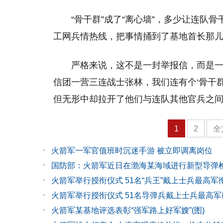
“骨干群”成了“离心墙”，多少让连队
工网兵情热线，把事情捅到了基地首长那
严格来说，这不是一封举报信，而是一
信团一营三连战士张林，我们连有个‘骨干
但无形中却拉开了他们与连队其他官兵之间
1
2
全
火箭军一军官值班时沉迷手游 被立即调离岗位
国防部：火箭军近日在渤海某海域进行新型导弹
火箭军举行授衔仪式 51名“兵王”戴上士兵最高军
火箭军举行授衔仪式 51名导弹兵戴上士兵最高军
火箭军某基地评选表彰“强军路上好军嫂”(图)