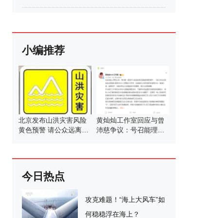
小编推荐
北京发布山洪灾害风险
黄灿灿工作室回应与曾
黄色预警 请公众远离山
沛慈争议：号召能理智
洪沟道
发言
今日热点
攻克难题！“海上大风车”如
何稳稳浮在海上？