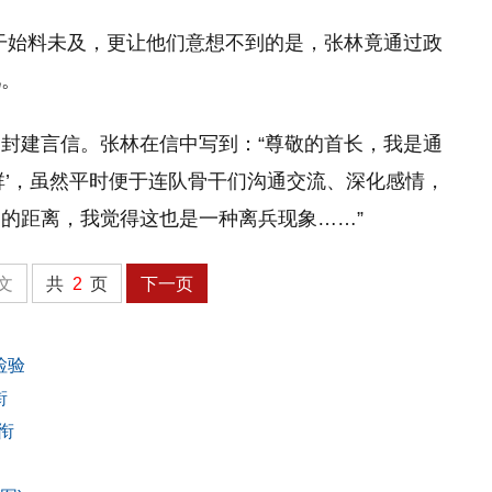
骨干始料未及，更让他们意想不到的是，张林竟通过政
儿。
封建言信。张林在信中写到：“尊敬的首长，我是通
群’，虽然平时便于连队骨干们沟通交流、深化感情，
的距离，我觉得这也是一种离兵现象……”
文
共
2
页
下一页
检验
衔
衔