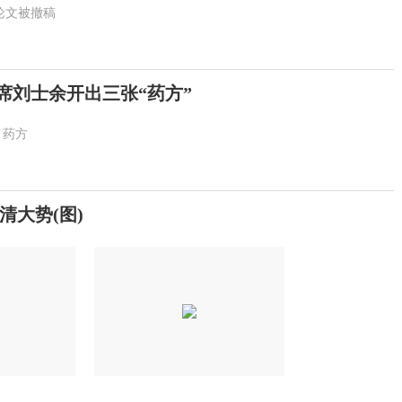
篇论文被撤稿
主席刘士余开出三张“药方”
药方
大势(图)