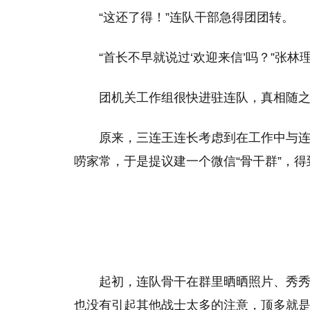
“这还了得！”连队干部急得团团转。
“首长不早就说过‘欢迎来信’吗？”张林
团机关工作组很快进驻连队，真相随
原来，三连王连长考虑到在工作中与
唠家常，于是提议建一个微信“骨干群”，得
起初，连队骨干在群里晒晒照片、秀
也没有引起其他战士太多的注意，顶多就