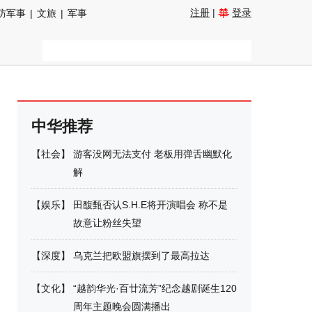
注册
|
登录
防军事
|
文旅
|
军事
中华推荐
【
社会
】
游客没网无法支付 老板用弹舌幽默化
解
【
娱乐
】
田馥甄否认S.H.E将开演唱会 称不是
故意让粉丝失望
【
深度
】
乌克兰把欧盟旗摆到了最高拉达
【
文化
】
“越韵华光·百廿流芳”纪念越剧诞生120
周年主题晚会圆满播出