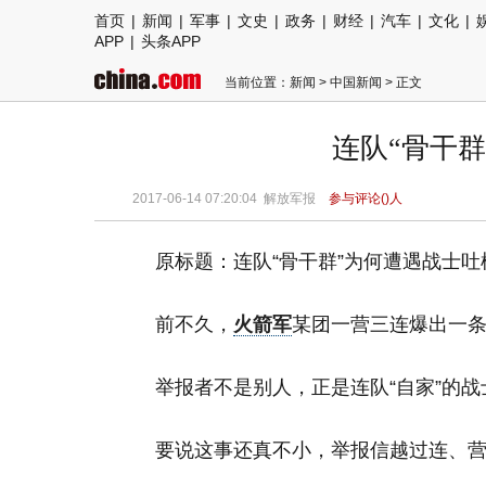
首页
|
新闻
|
军事
|
文史
|
政务
|
财经
|
汽车
|
文化
|
APP
|
头条APP
当前位置：
新闻
>
中国新闻
> 正文
连队“骨干
2017-06-14 07:20:04
解放军报
参与评论(
)人
原标题：连队“骨干群”为何遭遇战士吐
前不久，
火箭军
某团一营三连爆出一条
举报者不是别人，正是连队“自家”的战
要说这事还真不小，举报信越过连、