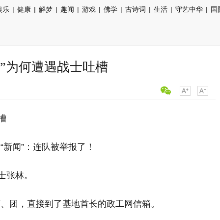
娱乐
|
健康
|
解梦
|
趣闻
|
游戏
|
佛学
|
古诗词
|
生活
|
守艺中华
|
国
群”为何遭遇战士吐槽
槽
“新闻”：连队被举报了！
士张林。
营、团，直接到了基地首长的政工网信箱。