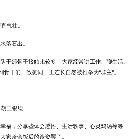
理直气壮。
之水落石出。
连队干部骨干接触比较多，大家经常讲工作、聊生活、
到骨干们一致赞同，王连长自然被推举为“群主”。
胡三银绘
秀幸福，分享些体会感悟、生活轶事、心灵鸡汤等等，
是大家茶余饭后的谈资罢了。