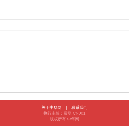
URL:
http://3g.china.com:8080/act/news/945/20170613/30718
Server:
cms-9-158
Date:
2026/08/07 03:55:01
Powered by China
China
404 Not Found
Sorry for the inconvenience.
Please report this message and include the following
information to us.
Thank you very much!
URL:
http://3g.china.com:8080/act/news/945/20170613/30718
Server:
cms-9-158
Date:
2026/08/07 03:55:01
Powered by China
China
关于中华网
|
联系我们
执行主编：费琪 CN001
版权所有 中华网
404 Not Found