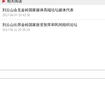
相关阅读
刘云山会见金砖国家媒体高端论坛媒体代表
2017-06-07 20:43:38
刘云山出席金砖国家政党智库和民间组织论坛
2017-06-11 20:39:24
404 Not Found
Sorry for the inconvenience.
Please report this message and include the following
information to us.
Thank you very much!
URL:
http://3g.china.com:8080/act/news/945/20170613/30718
Server:
cms-9-158
Date:
2026/08/07 03:55:01
Powered by China
China
404 Not Found
Sorry for the inconvenience.
Please report this message and include the following
information to us.
Thank you very much!