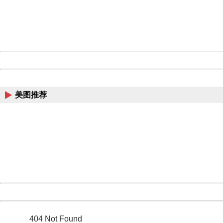
information to us.
Thank you very much!
URL:
http://3g.china.com:8080/act/news/945/20170613/30718
Server:
cms-9-158
Date:
2026/08/07 03:55:01
Powered by China
China
美图推荐
404 Not Found
Sorry for the inconvenience.
Please report this message and include the following
information to us.
Thank you very much!
URL:
http://3g.china.com:8080/act/news/945/20170613/30718
Server:
cms-9-158
Date:
2026/08/07 03:55:01
Powered by China
China
404 Not Found