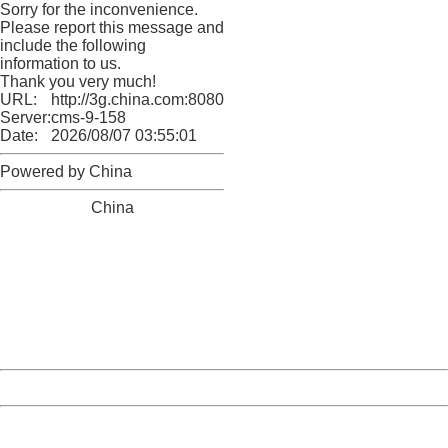
Sorry for the inconvenience.
Please report this message and
include the following
information to us.
Thank you very much!
URL:
http://3g.china.com:8080/act/news/945/20170613/30718
Server:
cms-9-158
Date:
2026/08/07 03:55:01
Powered by China
China
404 Not Found
Sorry for the inconvenience.
Please report this message and include the following
information to us.
Thank you very much!
URL:
http://3g.china.com:8080/act/news/945/20170613/30718
Server:
cms-9-158
Date:
2026/08/07 03:55:01
Powered by China
China
404 Not Found