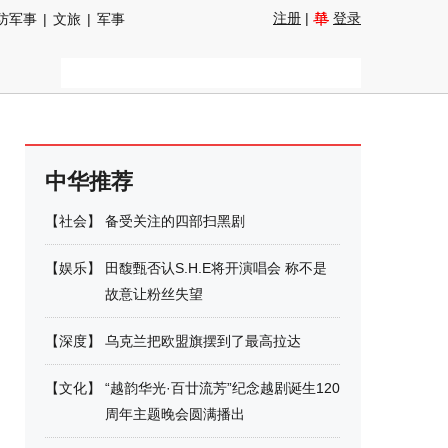
注册
|
登录
防军事
|
文旅
|
军事
中华推荐
【
社会
】
备受关注的四部扫黑剧
【
娱乐
】
田馥甄否认S.H.E将开演唱会 称不是
故意让粉丝失望
【
深度
】
乌克兰把欧盟旗摆到了最高拉达
【
文化
】
“越韵华光·百廿流芳”纪念越剧诞生120
周年主题晚会圆满播出