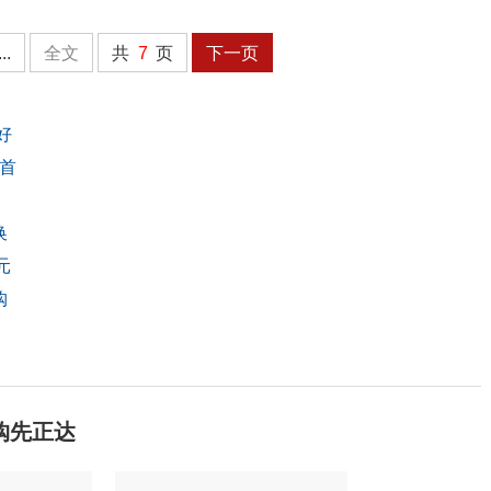
...
全文
共
7
页
下一页
好
首
换
元
购
购先正达