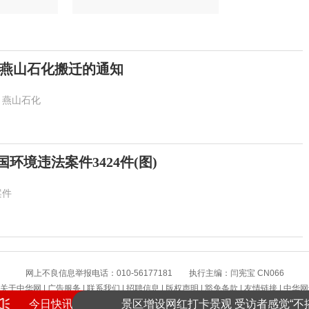
燕山石化搬迁的通知
燕山石化
环境违法案件3424件(图)
案件
提高警惕！绷紧暑期护娃安全这根弦
网上不良信息举报电话：010-56177181 执行主编：闫宪宝 CN066
关于中华网
|
广告服务
|
联系我们
|
招聘信息
|
版权声明
|
豁免条款
|
友情链接
|
中华网
景区增设网红打卡景观 受访者感觉“不搭
今日快讯
版权所有 中华网