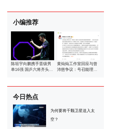
小编推荐
陈垣宇向鹏携手晋级男
黄灿灿工作室回应与曾
单16强 国乒六将齐头并
沛慈争议：号召能理智
进
发言
今日热点
为何要将千颗卫星送入太
空？