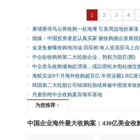
1
2
3
4
柬埔寨传马云将收购一处海滩 引发周边地价暴涨
德媒：中国投资者是认真买家 被收购德企发展很
金龙鱼被曝收购地沟油 回应称:有人造谣应马上自
中企欲收购韩第二大轮胎企业，韩权力阻拦(图)
中企牵头收购缅甸皎漂港，或以密松水电站做交
海航实业9个月海外收购超百亿 年营业额1.8亿港
韩国第二大轮胎公司锦湖轮胎或将被中国资本收
丹麦拒绝中企收购废弃海军基地
为您推荐：
中国企业海外最大收购案：430亿美金收