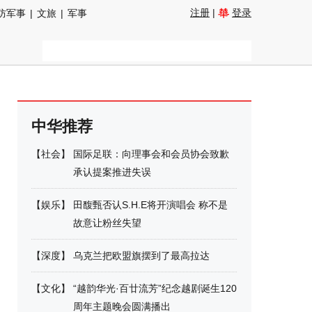
注册
|
登录
防军事
|
文旅
|
军事
中华推荐
【
社会
】
国际足联：向理事会和会员协会致歉
承认提案推进失误
【
娱乐
】
田馥甄否认S.H.E将开演唱会 称不是
故意让粉丝失望
【
深度
】
乌克兰把欧盟旗摆到了最高拉达
【
文化
】
“越韵华光·百廿流芳”纪念越剧诞生120
周年主题晚会圆满播出