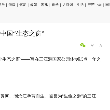
娱乐
|
健康
|
解梦
|
趣闻
|
游戏
|
佛学
|
古诗词
|
生活
|
守艺中华
|
国
中国“生态之窗”
国“生态之窗”——写在三江源国家公园体制试点一年之
黄河、澜沧江孕育而生。被誉为“生命之源”的三江