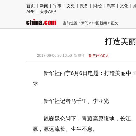
首页
|
新闻
|
军事
|
文史
|
政务
|
财经
|
汽车
|
文化
|
APP
|
头条APP
当前位置：
新闻
>
中国新闻
> 正文
打造美丽
2017-06-06 20:16:50
新华社
参与评论(
)人
新华社西宁6月6日电题：打造美丽中
际
新华社记者马千里、李亚光
巍巍昆仑脚下，青藏高原腹地，长江、
源，源远流长、生生不息。