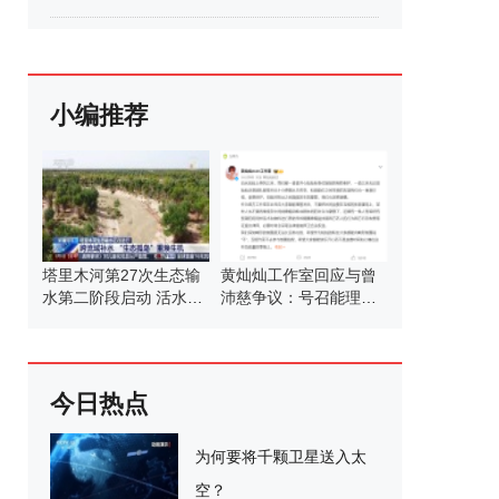
小编推荐
塔里木河第27次生态输
黄灿灿工作室回应与曾
水第二阶段启动 活水滋
沛慈争议：号召能理智
养绿洲
发言
今日热点
为何要将千颗卫星送入太
空？