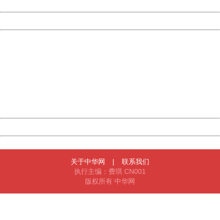
Date:
2026/08/07 12:48:04
Powered by China
China
404 Not Found
Sorry for the inconvenience.
Please report this message and include the following
information to us.
Thank you very much!
URL:
http://3g.china.com:8080/act/news/945/20170527/30584
Server:
cms-9-158
Date:
2026/08/07 12:48:04
Powered by China
China
关于中华网
|
联系我们
执行主编：费琪 CN001
版权所有 中华网
404 Not Found
Sorry for the inconvenience.
Please report this message and include the following