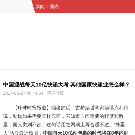
新闻
>
国内
404 Not Found
Sorry for the inconvenience.
Please report this message and include the following
information to us.
Thank you very much!
URL:
http://3g.china.com:8080/act/news/945/20170527/30584
Server:
cms-9-158
Date:
2026/08/07 12:48:04
Powered by China
China
中国迎战每天10亿快递大考 其他国家快递业怎么样？
2017-05-27 09:44:54
环球时报
【环球时报报道】编者的话：古希腊哲学家德谟克利特
说，动物如果需要某样东西，它知道自己需要的程度和数
量，而人类则不然。这句话用在网购上再合适不过。“外星
人”马云最近预测，
中国每天10亿件包裹的时代将在8年内到