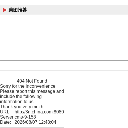
China
美图推荐
404 Not Found
Sorry for the inconvenience.
Please report this message and include the following
information to us.
Thank you very much!
URL:
http://3g.china.com:8080/act/news/945/20170527/30584
Server:
cms-9-158
Date:
2026/08/07 12:48:04
Powered by China
China
404 Not Found
Sorry for the inconvenience.
Please report this message and
include the following
information to us.
Thank you very much!
URL:
http://3g.china.com:8080/act/news/945/20170527/30584
Server:
cms-9-158
Date:
2026/08/07 12:48:04