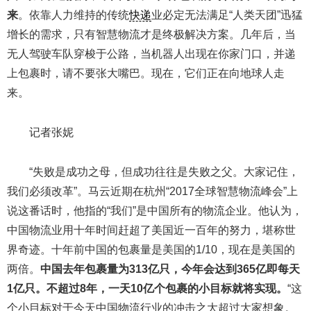
来
。依靠人力维持的传统
快递
业必定无法满足“人类天团”迅猛
增长的需求，只有智慧物流才是终极解决方案。几年后，当
无人驾驶车队穿梭于公路，当机器人出现在你家门口，并递
上包裹时，请不要张大嘴巴。现在，它们正在向地球人走
来。
记者张妮
“失败是成功之母，但成功往往是失败之父。大家记住，
我们必须改革”。马云近期在杭州“2017全球智慧物流峰会”上
说这番话时，他指的“我们”是中国所有的物流企业。他认为，
中国物流业用十年时间赶超了美国近一百年的努力，堪称世
界奇迹。十年前中国的包裹量是美国的1/10，现在是美国的
两倍。
中国去年包裹量为313亿只，今年会达到365亿即每天
1亿只。不超过8年，一天10亿个包裹的小目标就将实现。
“这
个小目标对于今天中国物流行业的冲击之大超过大家想象。