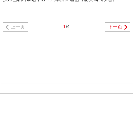
1
/4
上一页
下一页
404 Not Found
Sorry for the inconvenience.
Please report this message and include the following
information to us.
Thank you very much!
URL:
http://3g.china.com:8080/act/news/945/20170527/30584
Server:
cms-9-158
Date:
2026/08/07 12:48:04
Powered by China
China
404 Not Found
Sorry for the inconvenience.
Please report this message and include the following
information to us.
Thank you very much!
URL:
http://3g.china.com:8080/act/news/945/20170527/30584