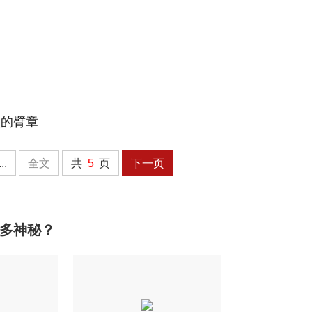
员的臂章
...
全文
共
5
页
下一页
多神秘？