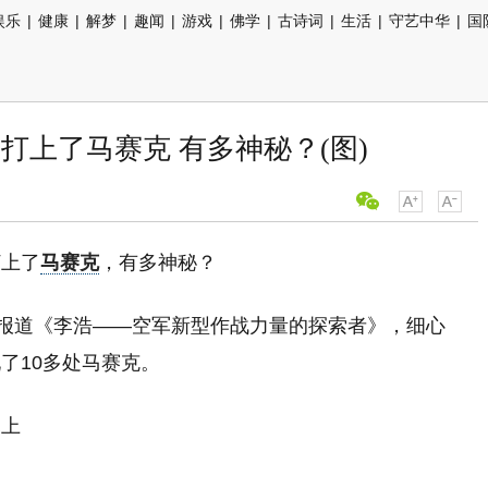
娱乐
|
健康
|
解梦
|
趣闻
|
游戏
|
佛学
|
古诗词
|
生活
|
守艺中华
|
国
打上了马赛克 有多神秘？(图)
打上了
马赛克
，有多神秘？
物报道《李浩——空军新型作战力量的探索者》，细心
了10多处马赛克。
幕上