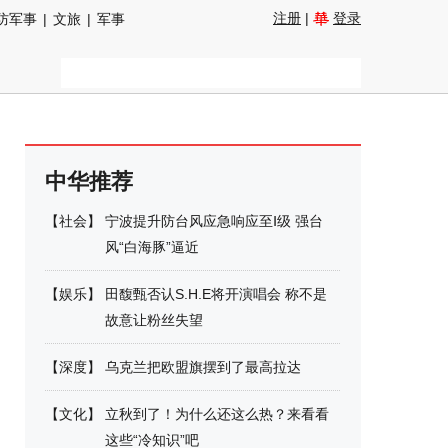
注册
|
登录
防军事
|
文旅
|
军事
中华推荐
【
社会
】
宁波提升防台风应急响应至Ⅰ级 强台
风“白海豚”逼近
【
娱乐
】
田馥甄否认S.H.E将开演唱会 称不是
故意让粉丝失望
【
深度
】
乌克兰把欧盟旗摆到了最高拉达
【
文化
】
立秋到了！为什么还这么热？来看看
这些“冷知识”吧