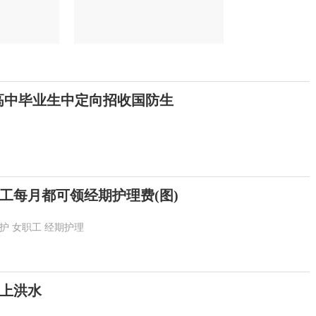
高中毕业生中定向招收国防生
工每月都可领经期护理费(图)
护
女职工
经期护理
以上洪水