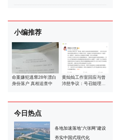
小编推荐
命案嫌犯逃窜28年漂白
黄灿灿工作室回应与曾
身份落户 真相追查中
沛慈争议：号召能理智
发言
今日热点
各地加速落地“六张网”建设
夯实中国式现代化