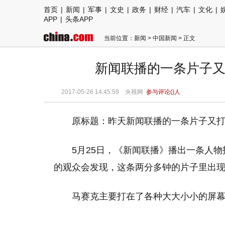
首页
|
新闻
|
军事
|
文史
|
政务
|
财经
|
汽车
|
文化
|
APP
|
头条APP
当前位置：
新闻
>
中国新闻
> 正文
新闻联播的一条片子又
2017-05-26 14:45:59
央视网
参与评论(
)人
原标题：昨天新闻联播的一条片子又
5月25日，《新闻联播》播出一条人
的观众会发现，这条两分多钟的片子里出现
马赛克主要打在了各种大大小小的屏