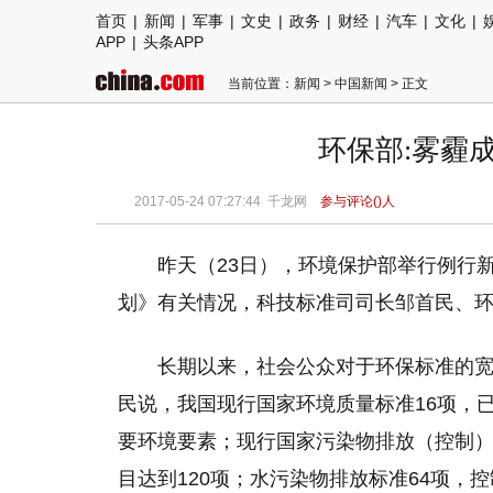
首页
|
新闻
|
军事
|
文史
|
政务
|
财经
|
汽车
|
文化
|
APP
|
头条APP
当前位置：
新闻
>
中国新闻
> 正文
环保部:雾霾
2017-05-24 07:27:44 千龙网
参与评论(
)人
昨天（23日），环境保护部举行例行
划》有关情况，科技标准司司长邹首民、
长期以来，社会公众对于环保标准的
民说，我国现行国家环境质量标准16项，
要环境要素；现行国家污染物排放（控制）
目达到120项；水污染物排放标准64项，