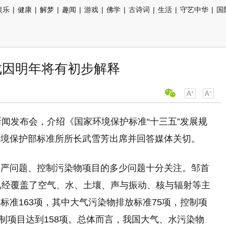
娱乐
|
健康
|
解梦
|
趣闻
|
游戏
|
佛学
|
古诗词
|
生活
|
守艺中华
|
国
成因明年将有初步解释
新闻发布会，介绍《国家环境保护标准“十三五”发展规
环境保护部标准所所长武雪芳出席并回答媒体关切。
宽严问题、控制污染物项目的多少问题十分关注。邹首
已经覆盖了空气、水、土壤、声与振动、核与辐射等主
标准163项，其中大气污染物排放标准75项，控制项
控制项目达到158项。总体而言，我国大气、水污染物