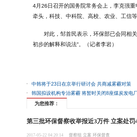
4月26日召开的国务院常务会上，李克强
牵头，科技、中科院、高校、农业、工信等
对此，邹首民表示，环保部已会同相关
初步的解释和说法”。（记者李岩）
中韩将于23日在京举行研讨会 共商减雾霾对策
韩国拟设机构专治雾霾 将暂时关闭8座煤炭发电
为您推荐：
第三批环保督察收举报近3万件 立案处罚4
2017-05-22 04:20:14
督察组
立案
环保督查