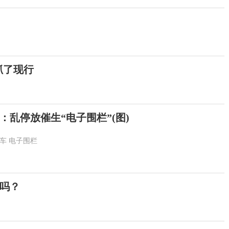
抓了现行
乱停放催生“电子围栏”(图)
车
电子围栏
单吗？