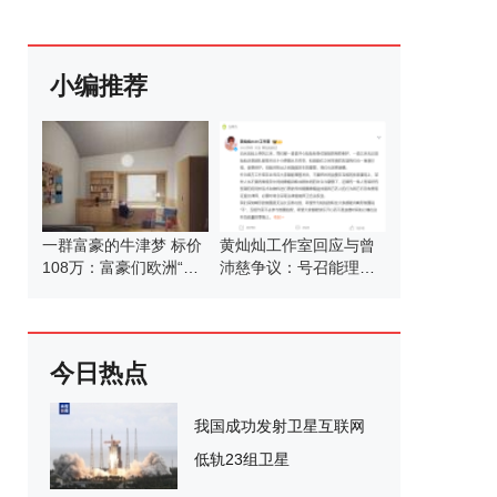
小编推荐
一群富豪的牛津梦 标价
黄灿灿工作室回应与曾
108万：富豪们欧洲“穷
沛慈争议：号召能理智
游”记
发言
今日热点
我国成功发射卫星互联网
低轨23组卫星